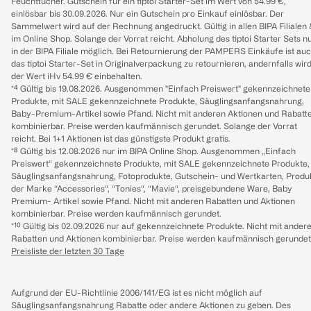
Feuchttücher. Gutschein für ein tiptoi Starter-Set im Wert von 54.99 €,
einlösbar bis 30.09.2026. Nur ein Gutschein pro Einkauf einlösbar. Der
Sammelwert wird auf der Rechnung angedruckt. Gültig in allen BIPA Filialen
im Online Shop. Solange der Vorrat reicht. Abholung des tiptoi Starter Sets n
in der BIPA Filiale möglich. Bei Retournierung der PAMPERS Einkäufe ist au
das tiptoi Starter-Set in Originalverpackung zu retournieren, andernfalls wir
der Wert iHv 54.99 € einbehalten.
*⁴ Gültig bis 19.08.2026. Ausgenommen "Einfach Preiswert" gekennzeichnete
Produkte, mit SALE gekennzeichnete Produkte, Säuglingsanfangsnahrung,
Baby-Premium-Artikel sowie Pfand. Nicht mit anderen Aktionen und Rabatt
kombinierbar. Preise werden kaufmännisch gerundet. Solange der Vorrat
reicht. Bei 1+1 Aktionen ist das günstigste Produkt gratis.
*⁸ Gültig bis 12.08.2026 nur im BIPA Online Shop. Ausgenommen „Einfach
Preiswert“ gekennzeichnete Produkte, mit SALE gekennzeichnete Produkte,
Säuglingsanfangsnahrung, Fotoprodukte, Gutschein- und Wertkarten, Produ
der Marke “Accessories“, “Tonies“, “Mavie“, preisgebundene Ware, Baby
Premium- Artikel sowie Pfand. Nicht mit anderen Rabatten und Aktionen
kombinierbar. Preise werden kaufmännisch gerundet.
*¹⁰ Gültig bis 02.09.2026 nur auf gekennzeichnete Produkte. Nicht mit ander
Rabatten und Aktionen kombinierbar. Preise werden kaufmännisch gerundet
Preisliste der letzten 30 Tage
Aufgrund der EU-Richtlinie 2006/141/EG ist es nicht möglich auf
Säuglingsanfangsnahrung Rabatte oder andere Aktionen zu geben. Des