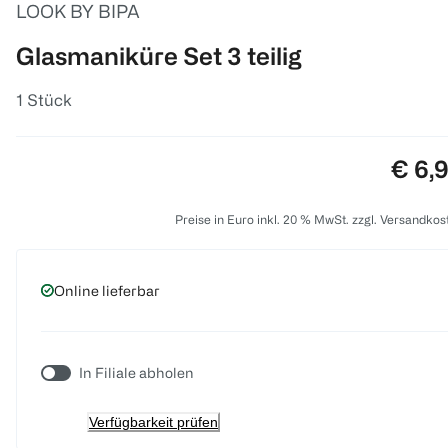
LOOK BY BIPA
Glasmaniküre Set 3 teilig
1 Stück
Preis
€ 6,
Preise in Euro inkl. 20 % MwSt. zzgl. Versandkos
Online lieferbar
In Filiale abholen
Verfügbarkeit prüfen