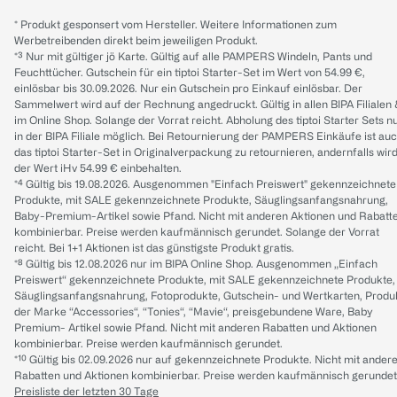
* Produkt gesponsert vom Hersteller. Weitere Informationen zum
Werbetreibenden direkt beim jeweiligen Produkt.
*³ Nur mit gültiger jö Karte. Gültig auf alle PAMPERS Windeln, Pants und
Feuchttücher. Gutschein für ein tiptoi Starter-Set im Wert von 54.99 €,
einlösbar bis 30.09.2026. Nur ein Gutschein pro Einkauf einlösbar. Der
Sammelwert wird auf der Rechnung angedruckt. Gültig in allen BIPA Filialen
im Online Shop. Solange der Vorrat reicht. Abholung des tiptoi Starter Sets n
in der BIPA Filiale möglich. Bei Retournierung der PAMPERS Einkäufe ist au
das tiptoi Starter-Set in Originalverpackung zu retournieren, andernfalls wir
der Wert iHv 54.99 € einbehalten.
*⁴ Gültig bis 19.08.2026. Ausgenommen "Einfach Preiswert" gekennzeichnete
Produkte, mit SALE gekennzeichnete Produkte, Säuglingsanfangsnahrung,
Baby-Premium-Artikel sowie Pfand. Nicht mit anderen Aktionen und Rabatt
kombinierbar. Preise werden kaufmännisch gerundet. Solange der Vorrat
reicht. Bei 1+1 Aktionen ist das günstigste Produkt gratis.
*⁸ Gültig bis 12.08.2026 nur im BIPA Online Shop. Ausgenommen „Einfach
Preiswert“ gekennzeichnete Produkte, mit SALE gekennzeichnete Produkte,
Säuglingsanfangsnahrung, Fotoprodukte, Gutschein- und Wertkarten, Produ
der Marke “Accessories“, “Tonies“, “Mavie“, preisgebundene Ware, Baby
Premium- Artikel sowie Pfand. Nicht mit anderen Rabatten und Aktionen
kombinierbar. Preise werden kaufmännisch gerundet.
*¹⁰ Gültig bis 02.09.2026 nur auf gekennzeichnete Produkte. Nicht mit ander
Rabatten und Aktionen kombinierbar. Preise werden kaufmännisch gerundet
Preisliste der letzten 30 Tage