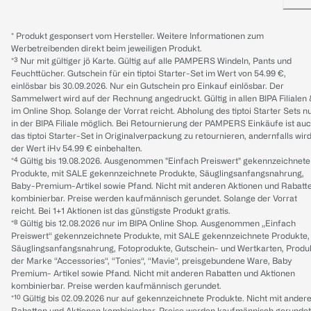
* Produkt gesponsert vom Hersteller. Weitere Informationen zum
Werbetreibenden direkt beim jeweiligen Produkt.
*³ Nur mit gültiger jö Karte. Gültig auf alle PAMPERS Windeln, Pants und
Feuchttücher. Gutschein für ein tiptoi Starter-Set im Wert von 54.99 €,
einlösbar bis 30.09.2026. Nur ein Gutschein pro Einkauf einlösbar. Der
Sammelwert wird auf der Rechnung angedruckt. Gültig in allen BIPA Filialen
im Online Shop. Solange der Vorrat reicht. Abholung des tiptoi Starter Sets n
in der BIPA Filiale möglich. Bei Retournierung der PAMPERS Einkäufe ist au
das tiptoi Starter-Set in Originalverpackung zu retournieren, andernfalls wir
der Wert iHv 54.99 € einbehalten.
*⁴ Gültig bis 19.08.2026. Ausgenommen "Einfach Preiswert" gekennzeichnete
Produkte, mit SALE gekennzeichnete Produkte, Säuglingsanfangsnahrung,
Baby-Premium-Artikel sowie Pfand. Nicht mit anderen Aktionen und Rabatt
kombinierbar. Preise werden kaufmännisch gerundet. Solange der Vorrat
reicht. Bei 1+1 Aktionen ist das günstigste Produkt gratis.
*⁸ Gültig bis 12.08.2026 nur im BIPA Online Shop. Ausgenommen „Einfach
Preiswert“ gekennzeichnete Produkte, mit SALE gekennzeichnete Produkte,
Säuglingsanfangsnahrung, Fotoprodukte, Gutschein- und Wertkarten, Produ
der Marke “Accessories“, “Tonies“, “Mavie“, preisgebundene Ware, Baby
Premium- Artikel sowie Pfand. Nicht mit anderen Rabatten und Aktionen
kombinierbar. Preise werden kaufmännisch gerundet.
*¹⁰ Gültig bis 02.09.2026 nur auf gekennzeichnete Produkte. Nicht mit ander
Rabatten und Aktionen kombinierbar. Preise werden kaufmännisch gerundet