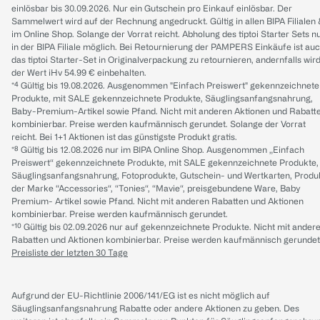
einlösbar bis 30.09.2026. Nur ein Gutschein pro Einkauf einlösbar. Der
Sammelwert wird auf der Rechnung angedruckt. Gültig in allen BIPA Filialen
im Online Shop. Solange der Vorrat reicht. Abholung des tiptoi Starter Sets n
in der BIPA Filiale möglich. Bei Retournierung der PAMPERS Einkäufe ist au
das tiptoi Starter-Set in Originalverpackung zu retournieren, andernfalls wir
der Wert iHv 54.99 € einbehalten.
*⁴ Gültig bis 19.08.2026. Ausgenommen "Einfach Preiswert" gekennzeichnete
Produkte, mit SALE gekennzeichnete Produkte, Säuglingsanfangsnahrung,
Baby-Premium-Artikel sowie Pfand. Nicht mit anderen Aktionen und Rabatt
kombinierbar. Preise werden kaufmännisch gerundet. Solange der Vorrat
reicht. Bei 1+1 Aktionen ist das günstigste Produkt gratis.
*⁸ Gültig bis 12.08.2026 nur im BIPA Online Shop. Ausgenommen „Einfach
Preiswert“ gekennzeichnete Produkte, mit SALE gekennzeichnete Produkte,
Säuglingsanfangsnahrung, Fotoprodukte, Gutschein- und Wertkarten, Produ
der Marke “Accessories“, “Tonies“, “Mavie“, preisgebundene Ware, Baby
Premium- Artikel sowie Pfand. Nicht mit anderen Rabatten und Aktionen
kombinierbar. Preise werden kaufmännisch gerundet.
*¹⁰ Gültig bis 02.09.2026 nur auf gekennzeichnete Produkte. Nicht mit ander
Rabatten und Aktionen kombinierbar. Preise werden kaufmännisch gerundet
Preisliste der letzten 30 Tage
Aufgrund der EU-Richtlinie 2006/141/EG ist es nicht möglich auf
Säuglingsanfangsnahrung Rabatte oder andere Aktionen zu geben. Des