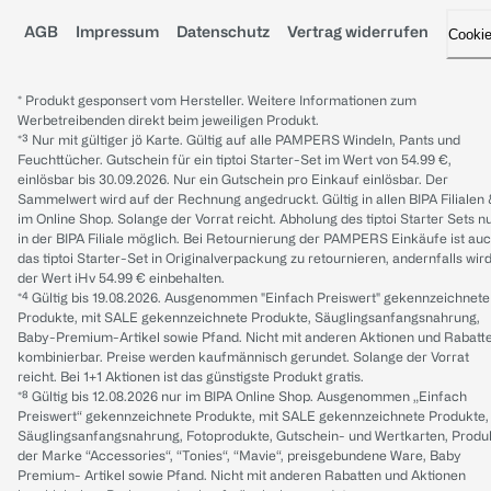
AGB
Impressum
Datenschutz
Vertrag widerrufen
Cooki
* Produkt gesponsert vom Hersteller. Weitere Informationen zum
Werbetreibenden direkt beim jeweiligen Produkt.
*³ Nur mit gültiger jö Karte. Gültig auf alle PAMPERS Windeln, Pants und
Feuchttücher. Gutschein für ein tiptoi Starter-Set im Wert von 54.99 €,
einlösbar bis 30.09.2026. Nur ein Gutschein pro Einkauf einlösbar. Der
Sammelwert wird auf der Rechnung angedruckt. Gültig in allen BIPA Filialen
im Online Shop. Solange der Vorrat reicht. Abholung des tiptoi Starter Sets n
in der BIPA Filiale möglich. Bei Retournierung der PAMPERS Einkäufe ist au
das tiptoi Starter-Set in Originalverpackung zu retournieren, andernfalls wir
der Wert iHv 54.99 € einbehalten.
*⁴ Gültig bis 19.08.2026. Ausgenommen "Einfach Preiswert" gekennzeichnete
Produkte, mit SALE gekennzeichnete Produkte, Säuglingsanfangsnahrung,
Baby-Premium-Artikel sowie Pfand. Nicht mit anderen Aktionen und Rabatt
kombinierbar. Preise werden kaufmännisch gerundet. Solange der Vorrat
reicht. Bei 1+1 Aktionen ist das günstigste Produkt gratis.
*⁸ Gültig bis 12.08.2026 nur im BIPA Online Shop. Ausgenommen „Einfach
Preiswert“ gekennzeichnete Produkte, mit SALE gekennzeichnete Produkte,
Säuglingsanfangsnahrung, Fotoprodukte, Gutschein- und Wertkarten, Produ
der Marke “Accessories“, “Tonies“, “Mavie“, preisgebundene Ware, Baby
Premium- Artikel sowie Pfand. Nicht mit anderen Rabatten und Aktionen