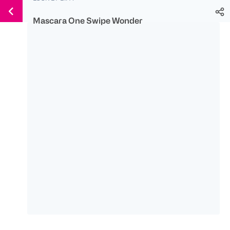
Weiter
Für
Für
Für
zum
Mascara One Swipe Wonder
300 Ös
500 Ös
150 Ös
Inhalt
-20%
-10%
-15%