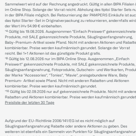
Sammelwert wird auf der Rechnung angedruckt. Gültig in allen BIPA Filialen
im Online Shop. Solange der Vorrat reicht. Abholung des tiptoi Starter Sets n
in der BIPA Filiale möglich. Bei Retournierung der PAMPERS Einkäufe ist au
das tiptoi Starter-Set in Originalverpackung zu retournieren, andernfalls wir
der Wert iHv 54.99 € einbehalten.
*⁴ Gültig bis 19.08.2026. Ausgenommen "Einfach Preiswert" gekennzeichnete
Produkte, mit SALE gekennzeichnete Produkte, Säuglingsanfangsnahrung,
Baby-Premium-Artikel sowie Pfand. Nicht mit anderen Aktionen und Rabatt
kombinierbar. Preise werden kaufmännisch gerundet. Solange der Vorrat
reicht. Bei 1+1 Aktionen ist das günstigste Produkt gratis.
*⁸ Gültig bis 12.08.2026 nur im BIPA Online Shop. Ausgenommen „Einfach
Preiswert“ gekennzeichnete Produkte, mit SALE gekennzeichnete Produkte,
Säuglingsanfangsnahrung, Fotoprodukte, Gutschein- und Wertkarten, Produ
der Marke “Accessories“, “Tonies“, “Mavie“, preisgebundene Ware, Baby
Premium- Artikel sowie Pfand. Nicht mit anderen Rabatten und Aktionen
kombinierbar. Preise werden kaufmännisch gerundet.
*¹⁰ Gültig bis 02.09.2026 nur auf gekennzeichnete Produkte. Nicht mit ander
Rabatten und Aktionen kombinierbar. Preise werden kaufmännisch gerundet
Preisliste der letzten 30 Tage
Aufgrund der EU-Richtlinie 2006/141/EG ist es nicht möglich auf
Säuglingsanfangsnahrung Rabatte oder andere Aktionen zu geben. Des
weiteren ist ebenfalls ein Sammeln von Punkten für Säuglingsanfangsnahru