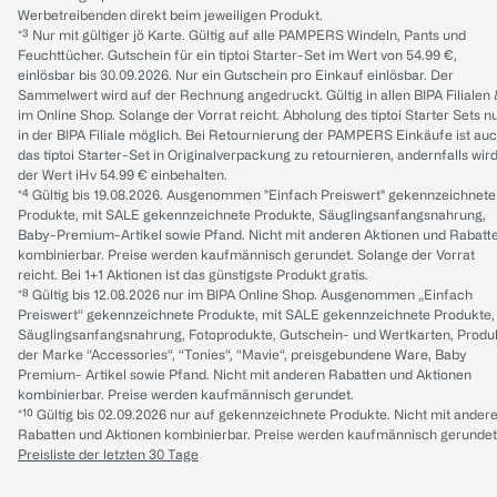
Werbetreibenden direkt beim jeweiligen Produkt.
*³ Nur mit gültiger jö Karte. Gültig auf alle PAMPERS Windeln, Pants und
Feuchttücher. Gutschein für ein tiptoi Starter-Set im Wert von 54.99 €,
einlösbar bis 30.09.2026. Nur ein Gutschein pro Einkauf einlösbar. Der
Sammelwert wird auf der Rechnung angedruckt. Gültig in allen BIPA Filialen
im Online Shop. Solange der Vorrat reicht. Abholung des tiptoi Starter Sets n
in der BIPA Filiale möglich. Bei Retournierung der PAMPERS Einkäufe ist au
das tiptoi Starter-Set in Originalverpackung zu retournieren, andernfalls wir
der Wert iHv 54.99 € einbehalten.
*⁴ Gültig bis 19.08.2026. Ausgenommen "Einfach Preiswert" gekennzeichnete
Produkte, mit SALE gekennzeichnete Produkte, Säuglingsanfangsnahrung,
Baby-Premium-Artikel sowie Pfand. Nicht mit anderen Aktionen und Rabatt
kombinierbar. Preise werden kaufmännisch gerundet. Solange der Vorrat
reicht. Bei 1+1 Aktionen ist das günstigste Produkt gratis.
*⁸ Gültig bis 12.08.2026 nur im BIPA Online Shop. Ausgenommen „Einfach
Preiswert“ gekennzeichnete Produkte, mit SALE gekennzeichnete Produkte,
Säuglingsanfangsnahrung, Fotoprodukte, Gutschein- und Wertkarten, Produ
der Marke “Accessories“, “Tonies“, “Mavie“, preisgebundene Ware, Baby
Premium- Artikel sowie Pfand. Nicht mit anderen Rabatten und Aktionen
kombinierbar. Preise werden kaufmännisch gerundet.
*¹⁰ Gültig bis 02.09.2026 nur auf gekennzeichnete Produkte. Nicht mit ander
Rabatten und Aktionen kombinierbar. Preise werden kaufmännisch gerundet
Preisliste der letzten 30 Tage