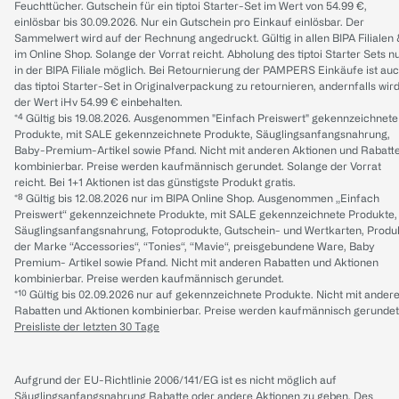
Feuchttücher. Gutschein für ein tiptoi Starter-Set im Wert von 54.99 €,
einlösbar bis 30.09.2026. Nur ein Gutschein pro Einkauf einlösbar. Der
Sammelwert wird auf der Rechnung angedruckt. Gültig in allen BIPA Filialen
im Online Shop. Solange der Vorrat reicht. Abholung des tiptoi Starter Sets n
in der BIPA Filiale möglich. Bei Retournierung der PAMPERS Einkäufe ist au
das tiptoi Starter-Set in Originalverpackung zu retournieren, andernfalls wir
der Wert iHv 54.99 € einbehalten.
*⁴ Gültig bis 19.08.2026. Ausgenommen "Einfach Preiswert" gekennzeichnete
Produkte, mit SALE gekennzeichnete Produkte, Säuglingsanfangsnahrung,
Baby-Premium-Artikel sowie Pfand. Nicht mit anderen Aktionen und Rabatt
kombinierbar. Preise werden kaufmännisch gerundet. Solange der Vorrat
reicht. Bei 1+1 Aktionen ist das günstigste Produkt gratis.
*⁸ Gültig bis 12.08.2026 nur im BIPA Online Shop. Ausgenommen „Einfach
Preiswert“ gekennzeichnete Produkte, mit SALE gekennzeichnete Produkte,
Säuglingsanfangsnahrung, Fotoprodukte, Gutschein- und Wertkarten, Produ
der Marke “Accessories“, “Tonies“, “Mavie“, preisgebundene Ware, Baby
Premium- Artikel sowie Pfand. Nicht mit anderen Rabatten und Aktionen
kombinierbar. Preise werden kaufmännisch gerundet.
*¹⁰ Gültig bis 02.09.2026 nur auf gekennzeichnete Produkte. Nicht mit ander
Rabatten und Aktionen kombinierbar. Preise werden kaufmännisch gerundet
Preisliste der letzten 30 Tage
Aufgrund der EU-Richtlinie 2006/141/EG ist es nicht möglich auf
Säuglingsanfangsnahrung Rabatte oder andere Aktionen zu geben. Des