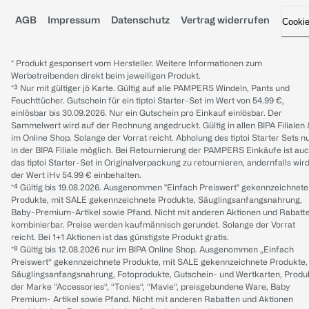
AGB
Impressum
Datenschutz
Vertrag widerrufen
Cooki
* Produkt gesponsert vom Hersteller. Weitere Informationen zum
Werbetreibenden direkt beim jeweiligen Produkt.
*³ Nur mit gültiger jö Karte. Gültig auf alle PAMPERS Windeln, Pants und
Feuchttücher. Gutschein für ein tiptoi Starter-Set im Wert von 54.99 €,
einlösbar bis 30.09.2026. Nur ein Gutschein pro Einkauf einlösbar. Der
Sammelwert wird auf der Rechnung angedruckt. Gültig in allen BIPA Filialen
im Online Shop. Solange der Vorrat reicht. Abholung des tiptoi Starter Sets n
in der BIPA Filiale möglich. Bei Retournierung der PAMPERS Einkäufe ist au
das tiptoi Starter-Set in Originalverpackung zu retournieren, andernfalls wir
der Wert iHv 54.99 € einbehalten.
*⁴ Gültig bis 19.08.2026. Ausgenommen "Einfach Preiswert" gekennzeichnete
Produkte, mit SALE gekennzeichnete Produkte, Säuglingsanfangsnahrung,
Baby-Premium-Artikel sowie Pfand. Nicht mit anderen Aktionen und Rabatt
kombinierbar. Preise werden kaufmännisch gerundet. Solange der Vorrat
reicht. Bei 1+1 Aktionen ist das günstigste Produkt gratis.
*⁸ Gültig bis 12.08.2026 nur im BIPA Online Shop. Ausgenommen „Einfach
Preiswert“ gekennzeichnete Produkte, mit SALE gekennzeichnete Produkte,
Säuglingsanfangsnahrung, Fotoprodukte, Gutschein- und Wertkarten, Produ
der Marke “Accessories“, “Tonies“, “Mavie“, preisgebundene Ware, Baby
Premium- Artikel sowie Pfand. Nicht mit anderen Rabatten und Aktionen