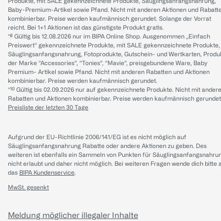
Produkte, mit SALE gekennzeichnete Produkte, Säuglingsanfangsnahrung,
Baby-Premium-Artikel sowie Pfand. Nicht mit anderen Aktionen und Rabatt
kombinierbar. Preise werden kaufmännisch gerundet. Solange der Vorrat
reicht. Bei 1+1 Aktionen ist das günstigste Produkt gratis.
*⁸ Gültig bis 12.08.2026 nur im BIPA Online Shop. Ausgenommen „Einfach
Preiswert“ gekennzeichnete Produkte, mit SALE gekennzeichnete Produkte,
Säuglingsanfangsnahrung, Fotoprodukte, Gutschein- und Wertkarten, Produ
der Marke “Accessories“, “Tonies“, “Mavie“, preisgebundene Ware, Baby
Premium- Artikel sowie Pfand. Nicht mit anderen Rabatten und Aktionen
kombinierbar. Preise werden kaufmännisch gerundet.
*¹⁰ Gültig bis 02.09.2026 nur auf gekennzeichnete Produkte. Nicht mit ander
Rabatten und Aktionen kombinierbar. Preise werden kaufmännisch gerundet
Preisliste der letzten 30 Tage
Aufgrund der EU-Richtlinie 2006/141/EG ist es nicht möglich auf
Säuglingsanfangsnahrung Rabatte oder andere Aktionen zu geben. Des
weiteren ist ebenfalls ein Sammeln von Punkten für Säuglingsanfangsnahru
nicht erlaubt und daher nicht möglich.
Bei weiteren Fragen wende dich bitte 
das
BIPA Kundenservice
.
MwSt. gesenkt
Meldung möglicher illegaler Inhalte