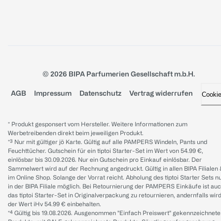
© 2026 BIPA Parfumerien Gesellschaft m.b.H.
AGB
Impressum
Datenschutz
Vertrag widerrufen
Cooki
* Produkt gesponsert vom Hersteller. Weitere Informationen zum
Werbetreibenden direkt beim jeweiligen Produkt.
*³ Nur mit gültiger jö Karte. Gültig auf alle PAMPERS Windeln, Pants und
Feuchttücher. Gutschein für ein tiptoi Starter-Set im Wert von 54.99 €,
einlösbar bis 30.09.2026. Nur ein Gutschein pro Einkauf einlösbar. Der
Sammelwert wird auf der Rechnung angedruckt. Gültig in allen BIPA Filialen
im Online Shop. Solange der Vorrat reicht. Abholung des tiptoi Starter Sets n
in der BIPA Filiale möglich. Bei Retournierung der PAMPERS Einkäufe ist au
das tiptoi Starter-Set in Originalverpackung zu retournieren, andernfalls wir
der Wert iHv 54.99 € einbehalten.
*⁴ Gültig bis 19.08.2026. Ausgenommen "Einfach Preiswert" gekennzeichnete