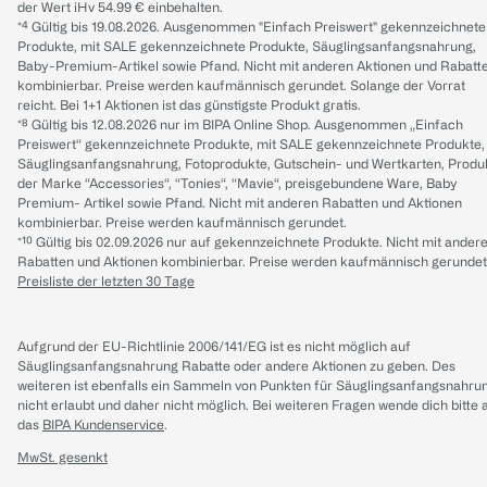
der Wert iHv 54.99 € einbehalten.
*⁴ Gültig bis 19.08.2026. Ausgenommen "Einfach Preiswert" gekennzeichnete
Produkte, mit SALE gekennzeichnete Produkte, Säuglingsanfangsnahrung,
Baby-Premium-Artikel sowie Pfand. Nicht mit anderen Aktionen und Rabatt
kombinierbar. Preise werden kaufmännisch gerundet. Solange der Vorrat
reicht. Bei 1+1 Aktionen ist das günstigste Produkt gratis.
*⁸ Gültig bis 12.08.2026 nur im BIPA Online Shop. Ausgenommen „Einfach
Preiswert“ gekennzeichnete Produkte, mit SALE gekennzeichnete Produkte,
Säuglingsanfangsnahrung, Fotoprodukte, Gutschein- und Wertkarten, Produ
der Marke “Accessories“, “Tonies“, “Mavie“, preisgebundene Ware, Baby
Premium- Artikel sowie Pfand. Nicht mit anderen Rabatten und Aktionen
kombinierbar. Preise werden kaufmännisch gerundet.
*¹⁰ Gültig bis 02.09.2026 nur auf gekennzeichnete Produkte. Nicht mit ander
Rabatten und Aktionen kombinierbar. Preise werden kaufmännisch gerundet
Preisliste der letzten 30 Tage
Aufgrund der EU-Richtlinie 2006/141/EG ist es nicht möglich auf
Säuglingsanfangsnahrung Rabatte oder andere Aktionen zu geben. Des
weiteren ist ebenfalls ein Sammeln von Punkten für Säuglingsanfangsnahru
nicht erlaubt und daher nicht möglich.
Bei weiteren Fragen wende dich bitte 
das
BIPA Kundenservice
.
MwSt. gesenkt