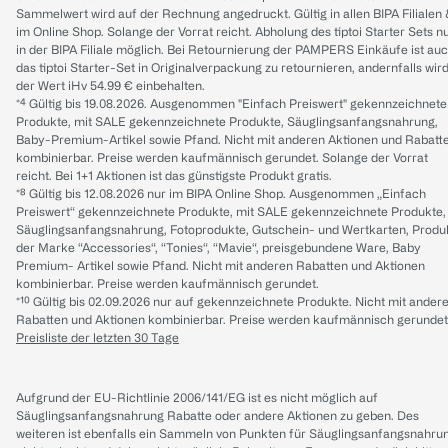
Sammelwert wird auf der Rechnung angedruckt. Gültig in allen BIPA Filialen
im Online Shop. Solange der Vorrat reicht. Abholung des tiptoi Starter Sets n
in der BIPA Filiale möglich. Bei Retournierung der PAMPERS Einkäufe ist au
das tiptoi Starter-Set in Originalverpackung zu retournieren, andernfalls wir
der Wert iHv 54.99 € einbehalten.
*⁴ Gültig bis 19.08.2026. Ausgenommen "Einfach Preiswert" gekennzeichnete
Produkte, mit SALE gekennzeichnete Produkte, Säuglingsanfangsnahrung,
Baby-Premium-Artikel sowie Pfand. Nicht mit anderen Aktionen und Rabatt
kombinierbar. Preise werden kaufmännisch gerundet. Solange der Vorrat
reicht. Bei 1+1 Aktionen ist das günstigste Produkt gratis.
*⁸ Gültig bis 12.08.2026 nur im BIPA Online Shop. Ausgenommen „Einfach
Preiswert“ gekennzeichnete Produkte, mit SALE gekennzeichnete Produkte,
Säuglingsanfangsnahrung, Fotoprodukte, Gutschein- und Wertkarten, Produ
der Marke “Accessories“, “Tonies“, “Mavie“, preisgebundene Ware, Baby
Premium- Artikel sowie Pfand. Nicht mit anderen Rabatten und Aktionen
kombinierbar. Preise werden kaufmännisch gerundet.
*¹⁰ Gültig bis 02.09.2026 nur auf gekennzeichnete Produkte. Nicht mit ander
Rabatten und Aktionen kombinierbar. Preise werden kaufmännisch gerundet
Preisliste der letzten 30 Tage
Aufgrund der EU-Richtlinie 2006/141/EG ist es nicht möglich auf
Säuglingsanfangsnahrung Rabatte oder andere Aktionen zu geben. Des
weiteren ist ebenfalls ein Sammeln von Punkten für Säuglingsanfangsnahru