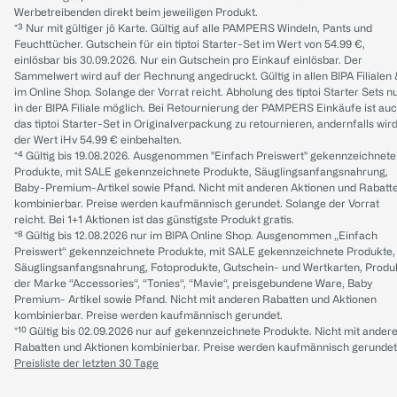
Werbetreibenden direkt beim jeweiligen Produkt.
*³ Nur mit gültiger jö Karte. Gültig auf alle PAMPERS Windeln, Pants und
Feuchttücher. Gutschein für ein tiptoi Starter-Set im Wert von 54.99 €,
einlösbar bis 30.09.2026. Nur ein Gutschein pro Einkauf einlösbar. Der
Sammelwert wird auf der Rechnung angedruckt. Gültig in allen BIPA Filialen
im Online Shop. Solange der Vorrat reicht. Abholung des tiptoi Starter Sets n
in der BIPA Filiale möglich. Bei Retournierung der PAMPERS Einkäufe ist au
das tiptoi Starter-Set in Originalverpackung zu retournieren, andernfalls wir
der Wert iHv 54.99 € einbehalten.
*⁴ Gültig bis 19.08.2026. Ausgenommen "Einfach Preiswert" gekennzeichnete
Produkte, mit SALE gekennzeichnete Produkte, Säuglingsanfangsnahrung,
Baby-Premium-Artikel sowie Pfand. Nicht mit anderen Aktionen und Rabatt
kombinierbar. Preise werden kaufmännisch gerundet. Solange der Vorrat
reicht. Bei 1+1 Aktionen ist das günstigste Produkt gratis.
*⁸ Gültig bis 12.08.2026 nur im BIPA Online Shop. Ausgenommen „Einfach
Preiswert“ gekennzeichnete Produkte, mit SALE gekennzeichnete Produkte,
Säuglingsanfangsnahrung, Fotoprodukte, Gutschein- und Wertkarten, Produ
der Marke “Accessories“, “Tonies“, “Mavie“, preisgebundene Ware, Baby
Premium- Artikel sowie Pfand. Nicht mit anderen Rabatten und Aktionen
kombinierbar. Preise werden kaufmännisch gerundet.
*¹⁰ Gültig bis 02.09.2026 nur auf gekennzeichnete Produkte. Nicht mit ander
Rabatten und Aktionen kombinierbar. Preise werden kaufmännisch gerundet
Preisliste der letzten 30 Tage