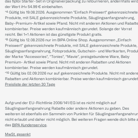
das tiptoi Starter-Set in Originalverpackung zu retournieren, andernfalls wir
der Wert iHv 54.99 € einbehalten.
*⁴ Gültig bis 19.08.2026. Ausgenommen "Einfach Preiswert" gekennzeichnete
Produkte, mit SALE gekennzeichnete Produkte, Säuglingsanfangsnahrung,
Baby-Premium-Artikel sowie Pfand. Nicht mit anderen Aktionen und Rabatt
kombinierbar. Preise werden kaufmännisch gerundet. Solange der Vorrat
reicht. Bei 1+1 Aktionen ist das günstigste Produkt gratis.
*⁸ Gültig bis 12.08.2026 nur im BIPA Online Shop. Ausgenommen „Einfach
Preiswert“ gekennzeichnete Produkte, mit SALE gekennzeichnete Produkte,
Säuglingsanfangsnahrung, Fotoprodukte, Gutschein- und Wertkarten, Produ
der Marke “Accessories“, “Tonies“, “Mavie“, preisgebundene Ware, Baby
Premium- Artikel sowie Pfand. Nicht mit anderen Rabatten und Aktionen
kombinierbar. Preise werden kaufmännisch gerundet.
*¹⁰ Gültig bis 02.09.2026 nur auf gekennzeichnete Produkte. Nicht mit ander
Rabatten und Aktionen kombinierbar. Preise werden kaufmännisch gerundet
Preisliste der letzten 30 Tage
Aufgrund der EU-Richtlinie 2006/141/EG ist es nicht möglich auf
Säuglingsanfangsnahrung Rabatte oder andere Aktionen zu geben. Des
weiteren ist ebenfalls ein Sammeln von Punkten für Säuglingsanfangsnahru
nicht erlaubt und daher nicht möglich.
Bei weiteren Fragen wende dich bitte 
das
BIPA Kundenservice
.
MwSt. gesenkt