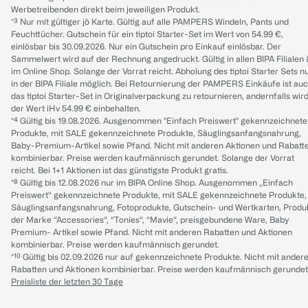
Werbetreibenden direkt beim jeweiligen Produkt.
*³ Nur mit gültiger jö Karte. Gültig auf alle PAMPERS Windeln, Pants und
Feuchttücher. Gutschein für ein tiptoi Starter-Set im Wert von 54.99 €,
einlösbar bis 30.09.2026. Nur ein Gutschein pro Einkauf einlösbar. Der
Sammelwert wird auf der Rechnung angedruckt. Gültig in allen BIPA Filialen
im Online Shop. Solange der Vorrat reicht. Abholung des tiptoi Starter Sets n
in der BIPA Filiale möglich. Bei Retournierung der PAMPERS Einkäufe ist au
das tiptoi Starter-Set in Originalverpackung zu retournieren, andernfalls wir
der Wert iHv 54.99 € einbehalten.
*⁴ Gültig bis 19.08.2026. Ausgenommen "Einfach Preiswert" gekennzeichnete
Produkte, mit SALE gekennzeichnete Produkte, Säuglingsanfangsnahrung,
Baby-Premium-Artikel sowie Pfand. Nicht mit anderen Aktionen und Rabatt
kombinierbar. Preise werden kaufmännisch gerundet. Solange der Vorrat
reicht. Bei 1+1 Aktionen ist das günstigste Produkt gratis.
*⁸ Gültig bis 12.08.2026 nur im BIPA Online Shop. Ausgenommen „Einfach
Preiswert“ gekennzeichnete Produkte, mit SALE gekennzeichnete Produkte,
Säuglingsanfangsnahrung, Fotoprodukte, Gutschein- und Wertkarten, Produ
der Marke “Accessories“, “Tonies“, “Mavie“, preisgebundene Ware, Baby
Premium- Artikel sowie Pfand. Nicht mit anderen Rabatten und Aktionen
kombinierbar. Preise werden kaufmännisch gerundet.
*¹⁰ Gültig bis 02.09.2026 nur auf gekennzeichnete Produkte. Nicht mit ander
Rabatten und Aktionen kombinierbar. Preise werden kaufmännisch gerundet
Preisliste der letzten 30 Tage