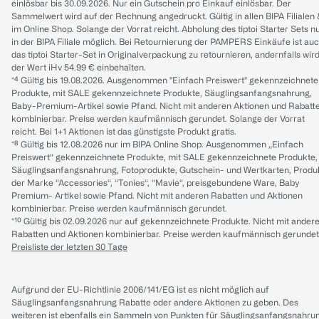
einlösbar bis 30.09.2026. Nur ein Gutschein pro Einkauf einlösbar. Der
Sammelwert wird auf der Rechnung angedruckt. Gültig in allen BIPA Filialen
im Online Shop. Solange der Vorrat reicht. Abholung des tiptoi Starter Sets n
in der BIPA Filiale möglich. Bei Retournierung der PAMPERS Einkäufe ist au
das tiptoi Starter-Set in Originalverpackung zu retournieren, andernfalls wir
der Wert iHv 54.99 € einbehalten.
*⁴ Gültig bis 19.08.2026. Ausgenommen "Einfach Preiswert" gekennzeichnete
Produkte, mit SALE gekennzeichnete Produkte, Säuglingsanfangsnahrung,
Baby-Premium-Artikel sowie Pfand. Nicht mit anderen Aktionen und Rabatt
kombinierbar. Preise werden kaufmännisch gerundet. Solange der Vorrat
reicht. Bei 1+1 Aktionen ist das günstigste Produkt gratis.
*⁸ Gültig bis 12.08.2026 nur im BIPA Online Shop. Ausgenommen „Einfach
Preiswert“ gekennzeichnete Produkte, mit SALE gekennzeichnete Produkte,
Säuglingsanfangsnahrung, Fotoprodukte, Gutschein- und Wertkarten, Produ
der Marke “Accessories“, “Tonies“, “Mavie“, preisgebundene Ware, Baby
Premium- Artikel sowie Pfand. Nicht mit anderen Rabatten und Aktionen
kombinierbar. Preise werden kaufmännisch gerundet.
*¹⁰ Gültig bis 02.09.2026 nur auf gekennzeichnete Produkte. Nicht mit ander
Rabatten und Aktionen kombinierbar. Preise werden kaufmännisch gerundet
Preisliste der letzten 30 Tage
Aufgrund der EU-Richtlinie 2006/141/EG ist es nicht möglich auf
Säuglingsanfangsnahrung Rabatte oder andere Aktionen zu geben. Des
weiteren ist ebenfalls ein Sammeln von Punkten für Säuglingsanfangsnahru