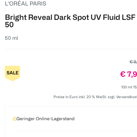
L'ORÉAL PARIS
Bright Reveal Dark Spot UV Fluid LSF
50
50 ml
Alte
€ 9
Preis
€ 7,
100 ml 15
Preise in Euro inkl. 20 % MwSt. zzgl. Versandkos
Geringer Online-Lagerstand