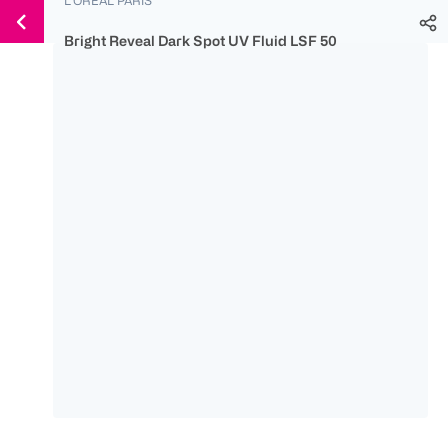
Weiter
Für
Für
Für
zum
300 Ös
500 Ös
150 Ös
Bright Reveal Dark Spot UV Fluid LSF 50
Inhalt
-20%
-10%
-15%