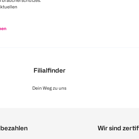
rbraucherschutzes.
aktuellen
nen
Filialfinder
Dein Weg zu uns
 bezahlen
Wir sind zertif