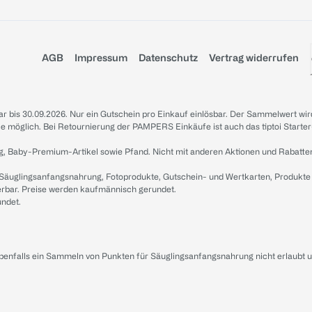
AGB
Impressum
Datenschutz
Vertrag widerrufen
sbar bis 30.09.2026. Nur ein Gutschein pro Einkauf einlösbar. Der Sammelwert wir
iale möglich. Bei Retournierung der PAMPERS Einkäufe ist auch das tiptoi Starter
g, Baby-Premium-Artikel sowie Pfand. Nicht mit anderen Aktionen und Rabatte
 Säuglingsanfangsnahrung, Fotoprodukte, Gutschein- und Wertkarten, Produkte
erbar. Preise werden kaufmännisch gerundet.
undet.
ebenfalls ein Sammeln von Punkten für Säuglingsanfangsnahrung nicht erlaubt 