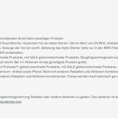
treibenden direkt beim jeweiligen Produkt.
d Feuchttücher. Gutschein für ein tiptoi Starter-Set im Wert von 54.99 €, einlö
. Solange der Vorrat reicht. Abholung des tiptoi Starter Sets nur in der BIPA Fil
9 € einbehalten.
ichnete Produkte, mit SALE gekennzeichnete Produkte, Säuglingsanfangsnahrun
reicht. Bei 1+1 Aktionen ist das günstigste Produkt gratis.
ach Preiswert“ gekennzeichnete Produkte, mit SALE gekennzeichnete Produkte,
remium- Artikel sowie Pfand. Nicht mit anderen Rabatten und Aktionen kombini
t anderen Rabatten und Aktionen kombinierbar. Preise werden kaufmännisch ger
lingsanfangsnahrung Rabatte oder andere Aktionen zu geben. Des weiteren ist 
 Kundenservice
.