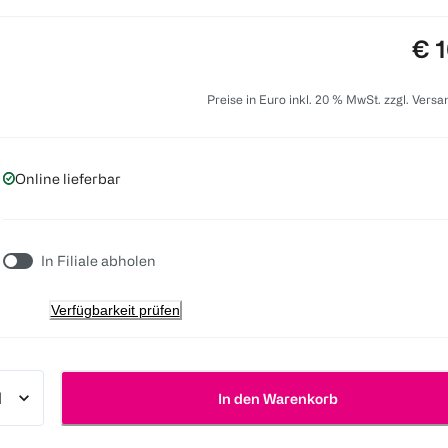
Pre
€ 1
Preise in Euro inkl. 20 % MwSt. zzgl. Vers
Online lieferbar
In Filiale abholen
Verfügbarkeit prüfen
In den Warenkorb