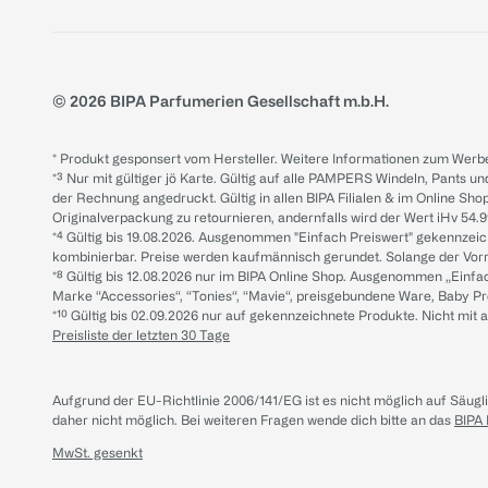
© 2026 BIPA Parfumerien Gesellschaft m.b.H.
* Produkt gesponsert vom Hersteller. Weitere Informationen zum Werbe
*³ Nur mit gültiger jö Karte. Gültig auf alle PAMPERS Windeln, Pants un
der Rechnung angedruckt. Gültig in allen BIPA Filialen & im Online Shop
Originalverpackung zu retournieren, andernfalls wird der Wert iHv 54.9
*⁴ Gültig bis 19.08.2026. Ausgenommen "Einfach Preiswert" gekennze
kombinierbar. Preise werden kaufmännisch gerundet. Solange der Vorrat 
*⁸ Gültig bis 12.08.2026 nur im BIPA Online Shop. Ausgenommen „Einf
Marke “Accessories“, “Tonies“, “Mavie“, preisgebundene Ware, Baby P
*¹⁰ Gültig bis 02.09.2026 nur auf gekennzeichnete Produkte. Nicht mi
Preisliste der letzten 30 Tage
Aufgrund der EU-Richtlinie 2006/141/EG ist es nicht möglich auf Säug
daher nicht möglich.
Bei weiteren Fragen wende dich bitte an das
BIPA
MwSt. gesenkt