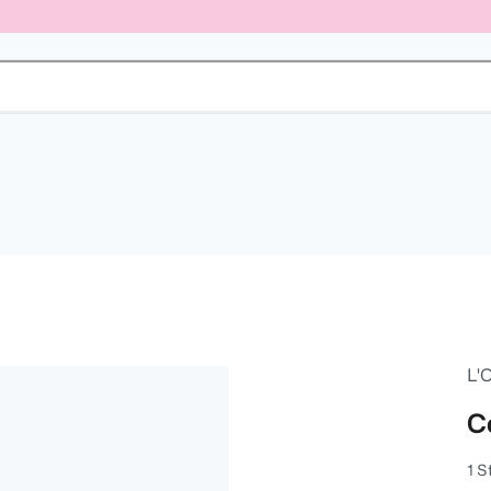
L'
C
1 S