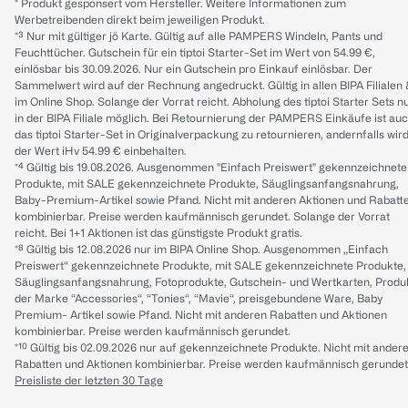
* Produkt gesponsert vom Hersteller. Weitere Informationen zum
Werbetreibenden direkt beim jeweiligen Produkt.
*³ Nur mit gültiger jö Karte. Gültig auf alle PAMPERS Windeln, Pants und
Feuchttücher. Gutschein für ein tiptoi Starter-Set im Wert von 54.99 €,
einlösbar bis 30.09.2026. Nur ein Gutschein pro Einkauf einlösbar. Der
Sammelwert wird auf der Rechnung angedruckt. Gültig in allen BIPA Filialen
im Online Shop. Solange der Vorrat reicht. Abholung des tiptoi Starter Sets n
in der BIPA Filiale möglich. Bei Retournierung der PAMPERS Einkäufe ist au
das tiptoi Starter-Set in Originalverpackung zu retournieren, andernfalls wir
der Wert iHv 54.99 € einbehalten.
*⁴ Gültig bis 19.08.2026. Ausgenommen "Einfach Preiswert" gekennzeichnete
Produkte, mit SALE gekennzeichnete Produkte, Säuglingsanfangsnahrung,
Baby-Premium-Artikel sowie Pfand. Nicht mit anderen Aktionen und Rabatt
kombinierbar. Preise werden kaufmännisch gerundet. Solange der Vorrat
reicht. Bei 1+1 Aktionen ist das günstigste Produkt gratis.
*⁸ Gültig bis 12.08.2026 nur im BIPA Online Shop. Ausgenommen „Einfach
Preiswert“ gekennzeichnete Produkte, mit SALE gekennzeichnete Produkte,
Säuglingsanfangsnahrung, Fotoprodukte, Gutschein- und Wertkarten, Produ
der Marke “Accessories“, “Tonies“, “Mavie“, preisgebundene Ware, Baby
Premium- Artikel sowie Pfand. Nicht mit anderen Rabatten und Aktionen
kombinierbar. Preise werden kaufmännisch gerundet.
*¹⁰ Gültig bis 02.09.2026 nur auf gekennzeichnete Produkte. Nicht mit ander
Rabatten und Aktionen kombinierbar. Preise werden kaufmännisch gerundet
Preisliste der letzten 30 Tage