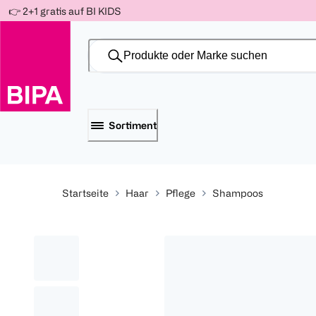
Weiter
👉 2+1 gratis auf BI KIDS
Für
Für
Für
zum
300 Ös
500 Ös
150 Ös
Inhalt
-20%
-10%
-15%
Sortiment
Startseite
Haar
Pflege
Shampoos