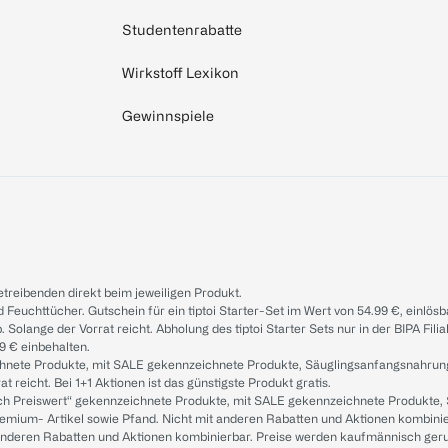
Studentenrabatte
Wirkstoff Lexikon
Gewinnspiele
treibenden direkt beim jeweiligen Produkt.
d Feuchttücher. Gutschein für ein tiptoi Starter-Set im Wert von 54.99 €, einlö
. Solange der Vorrat reicht. Abholung des tiptoi Starter Sets nur in der BIPA Fil
9 € einbehalten.
ichnete Produkte, mit SALE gekennzeichnete Produkte, Säuglingsanfangsnahrun
reicht. Bei 1+1 Aktionen ist das günstigste Produkt gratis.
ach Preiswert“ gekennzeichnete Produkte, mit SALE gekennzeichnete Produkte,
remium- Artikel sowie Pfand. Nicht mit anderen Rabatten und Aktionen kombini
t anderen Rabatten und Aktionen kombinierbar. Preise werden kaufmännisch ger