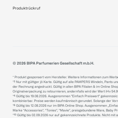
Produktrückruf
© 2026 BIPA Parfumerien Gesellschaft m.b.H.
* Produkt gesponsert vom Hersteller. Weitere Informationen zum Werbe
*³ Nur mit gültiger jö Karte. Gültig auf alle PAMPERS Windeln, Pants un
der Rechnung angedruckt. Gültig in allen BIPA Filialen & im Online Shop
Originalverpackung zu retournieren, andernfalls wird der Wert iHv 54.9
*⁴ Gültig bis 19.08.2026. Ausgenommen "Einfach Preiswert" gekennze
kombinierbar. Preise werden kaufmännisch gerundet. Solange der Vorrat 
*⁸ Gültig bis 12.08.2026 nur im BIPA Online Shop. Ausgenommen „Einf
Marke “Accessories“, “Tonies“, “Mavie“, preisgebundene Ware, Baby P
*¹⁰ Gültig bis 02.09.2026 nur auf gekennzeichnete Produkte. Nicht mi