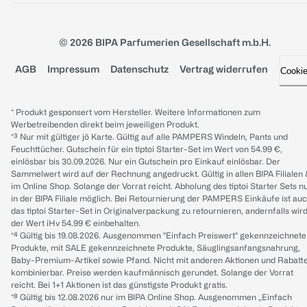
© 2026 BIPA Parfumerien Gesellschaft m.b.H.
AGB
Impressum
Datenschutz
Vertrag widerrufen
Cooki
* Produkt gesponsert vom Hersteller. Weitere Informationen zum
Werbetreibenden direkt beim jeweiligen Produkt.
*³ Nur mit gültiger jö Karte. Gültig auf alle PAMPERS Windeln, Pants und
Feuchttücher. Gutschein für ein tiptoi Starter-Set im Wert von 54.99 €,
einlösbar bis 30.09.2026. Nur ein Gutschein pro Einkauf einlösbar. Der
Sammelwert wird auf der Rechnung angedruckt. Gültig in allen BIPA Filialen
im Online Shop. Solange der Vorrat reicht. Abholung des tiptoi Starter Sets n
in der BIPA Filiale möglich. Bei Retournierung der PAMPERS Einkäufe ist au
das tiptoi Starter-Set in Originalverpackung zu retournieren, andernfalls wir
der Wert iHv 54.99 € einbehalten.
*⁴ Gültig bis 19.08.2026. Ausgenommen "Einfach Preiswert" gekennzeichnete
Produkte, mit SALE gekennzeichnete Produkte, Säuglingsanfangsnahrung,
Baby-Premium-Artikel sowie Pfand. Nicht mit anderen Aktionen und Rabatt
kombinierbar. Preise werden kaufmännisch gerundet. Solange der Vorrat
reicht. Bei 1+1 Aktionen ist das günstigste Produkt gratis.
*⁸ Gültig bis 12.08.2026 nur im BIPA Online Shop. Ausgenommen „Einfach