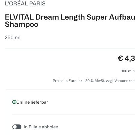
L'ORÉAL PARIS
ELVITAL Dream Length Super Aufba
Shampoo
250 ml
Preis
€ 4,
100 ml 1
Preise in Euro inkl. 20 % MwSt. zzgl. Versandkos
Online lieferbar
In Filiale abholen