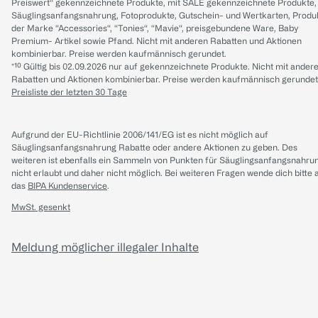
Preiswert“ gekennzeichnete Produkte, mit SALE gekennzeichnete Produkte,
Säuglingsanfangsnahrung, Fotoprodukte, Gutschein- und Wertkarten, Produ
der Marke “Accessories“, “Tonies“, “Mavie“, preisgebundene Ware, Baby
Premium- Artikel sowie Pfand. Nicht mit anderen Rabatten und Aktionen
kombinierbar. Preise werden kaufmännisch gerundet.
*¹⁰ Gültig bis 02.09.2026 nur auf gekennzeichnete Produkte. Nicht mit ander
Rabatten und Aktionen kombinierbar. Preise werden kaufmännisch gerundet
Preisliste der letzten 30 Tage
Aufgrund der EU-Richtlinie 2006/141/EG ist es nicht möglich auf
Säuglingsanfangsnahrung Rabatte oder andere Aktionen zu geben. Des
weiteren ist ebenfalls ein Sammeln von Punkten für Säuglingsanfangsnahru
nicht erlaubt und daher nicht möglich.
Bei weiteren Fragen wende dich bitte 
das
BIPA Kundenservice
.
MwSt. gesenkt
Meldung möglicher illegaler Inhalte