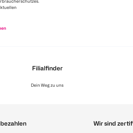
rbraucherschutzes.
aktuellen
nen
Filialfinder
Dein Weg zu uns
 bezahlen
Wir sind zertif