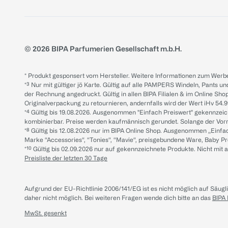
© 2026 BIPA Parfumerien Gesellschaft m.b.H.
* Produkt gesponsert vom Hersteller. Weitere Informationen zum Werbe
*³ Nur mit gültiger jö Karte. Gültig auf alle PAMPERS Windeln, Pants un
der Rechnung angedruckt. Gültig in allen BIPA Filialen & im Online Shop
Originalverpackung zu retournieren, andernfalls wird der Wert iHv 54.9
*⁴ Gültig bis 19.08.2026. Ausgenommen "Einfach Preiswert" gekennze
kombinierbar. Preise werden kaufmännisch gerundet. Solange der Vorrat 
*⁸ Gültig bis 12.08.2026 nur im BIPA Online Shop. Ausgenommen „Einf
Marke “Accessories“, “Tonies“, “Mavie“, preisgebundene Ware, Baby P
*¹⁰ Gültig bis 02.09.2026 nur auf gekennzeichnete Produkte. Nicht mi
Preisliste der letzten 30 Tage
Aufgrund der EU-Richtlinie 2006/141/EG ist es nicht möglich auf Säug
daher nicht möglich.
Bei weiteren Fragen wende dich bitte an das
BIPA
MwSt. gesenkt