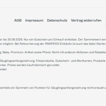
AGB
Impressum
Datenschutz
Vertrag widerrufen
sbar bis 30.09.2026. Nur ein Gutschein pro Einkauf einlösbar. Der Sammelwert wir
iale möglich. Bei Retournierung der PAMPERS Einkäufe ist auch das tiptoi Starter
g, Baby-Premium-Artikel sowie Pfand. Nicht mit anderen Aktionen und Rabatte
 Säuglingsanfangsnahrung, Fotoprodukte, Gutschein- und Wertkarten, Produkte
erbar. Preise werden kaufmännisch gerundet.
undet.
ebenfalls ein Sammeln von Punkten für Säuglingsanfangsnahrung nicht erlaubt 