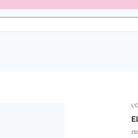
L'
E
25