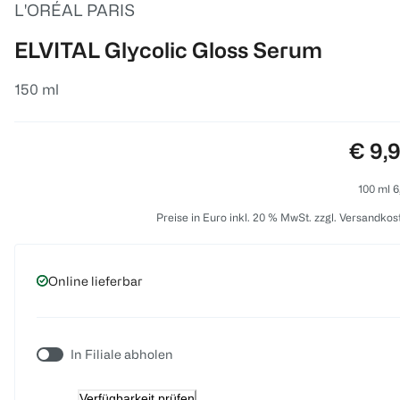
L'ORÉAL PARIS
ELVITAL Glycolic Gloss Serum
150 ml
Preis
€ 9,
100 ml 6
Preise in Euro inkl. 20 % MwSt. zzgl. Versandkos
Online lieferbar
In Filiale abholen
Verfügbarkeit prüfen