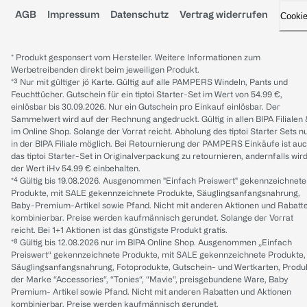
AGB
Impressum
Datenschutz
Vertrag widerrufen
Cooki
* Produkt gesponsert vom Hersteller. Weitere Informationen zum
Werbetreibenden direkt beim jeweiligen Produkt.
*³ Nur mit gültiger jö Karte. Gültig auf alle PAMPERS Windeln, Pants und
Feuchttücher. Gutschein für ein tiptoi Starter-Set im Wert von 54.99 €,
einlösbar bis 30.09.2026. Nur ein Gutschein pro Einkauf einlösbar. Der
Sammelwert wird auf der Rechnung angedruckt. Gültig in allen BIPA Filialen
im Online Shop. Solange der Vorrat reicht. Abholung des tiptoi Starter Sets n
in der BIPA Filiale möglich. Bei Retournierung der PAMPERS Einkäufe ist au
das tiptoi Starter-Set in Originalverpackung zu retournieren, andernfalls wir
der Wert iHv 54.99 € einbehalten.
*⁴ Gültig bis 19.08.2026. Ausgenommen "Einfach Preiswert" gekennzeichnete
Produkte, mit SALE gekennzeichnete Produkte, Säuglingsanfangsnahrung,
Baby-Premium-Artikel sowie Pfand. Nicht mit anderen Aktionen und Rabatt
kombinierbar. Preise werden kaufmännisch gerundet. Solange der Vorrat
reicht. Bei 1+1 Aktionen ist das günstigste Produkt gratis.
*⁸ Gültig bis 12.08.2026 nur im BIPA Online Shop. Ausgenommen „Einfach
Preiswert“ gekennzeichnete Produkte, mit SALE gekennzeichnete Produkte,
Säuglingsanfangsnahrung, Fotoprodukte, Gutschein- und Wertkarten, Produ
der Marke “Accessories“, “Tonies“, “Mavie“, preisgebundene Ware, Baby
Premium- Artikel sowie Pfand. Nicht mit anderen Rabatten und Aktionen
kombinierbar. Preise werden kaufmännisch gerundet.