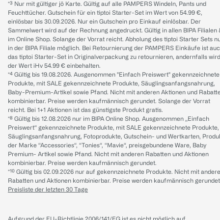
*³ Nur mit gültiger jö Karte. Gültig auf alle PAMPERS Windeln, Pants und
Feuchttücher. Gutschein für ein tiptoi Starter-Set im Wert von 54.99 €,
einlösbar bis 30.09.2026. Nur ein Gutschein pro Einkauf einlösbar. Der
Sammelwert wird auf der Rechnung angedruckt. Gültig in allen BIPA Filialen
im Online Shop. Solange der Vorrat reicht. Abholung des tiptoi Starter Sets n
in der BIPA Filiale möglich. Bei Retournierung der PAMPERS Einkäufe ist au
das tiptoi Starter-Set in Originalverpackung zu retournieren, andernfalls wir
der Wert iHv 54.99 € einbehalten.
*⁴ Gültig bis 19.08.2026. Ausgenommen "Einfach Preiswert" gekennzeichnete
Produkte, mit SALE gekennzeichnete Produkte, Säuglingsanfangsnahrung,
Baby-Premium-Artikel sowie Pfand. Nicht mit anderen Aktionen und Rabatt
kombinierbar. Preise werden kaufmännisch gerundet. Solange der Vorrat
reicht. Bei 1+1 Aktionen ist das günstigste Produkt gratis.
*⁸ Gültig bis 12.08.2026 nur im BIPA Online Shop. Ausgenommen „Einfach
Preiswert“ gekennzeichnete Produkte, mit SALE gekennzeichnete Produkte,
Säuglingsanfangsnahrung, Fotoprodukte, Gutschein- und Wertkarten, Produ
der Marke “Accessories“, “Tonies“, “Mavie“, preisgebundene Ware, Baby
Premium- Artikel sowie Pfand. Nicht mit anderen Rabatten und Aktionen
kombinierbar. Preise werden kaufmännisch gerundet.
*¹⁰ Gültig bis 02.09.2026 nur auf gekennzeichnete Produkte. Nicht mit ander
Rabatten und Aktionen kombinierbar. Preise werden kaufmännisch gerundet
Preisliste der letzten 30 Tage
Aufgrund der EU-Richtlinie 2006/141/EG ist es nicht möglich auf