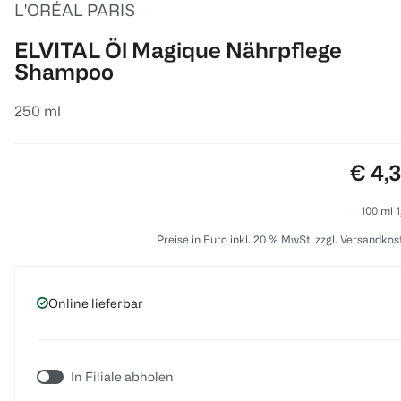
L'ORÉAL PARIS
ELVITAL Öl Magique Nährpflege
Shampoo
250 ml
Preis
€ 4,
100 ml 1
Preise in Euro inkl. 20 % MwSt. zzgl. Versandkos
Online lieferbar
In Filiale abholen