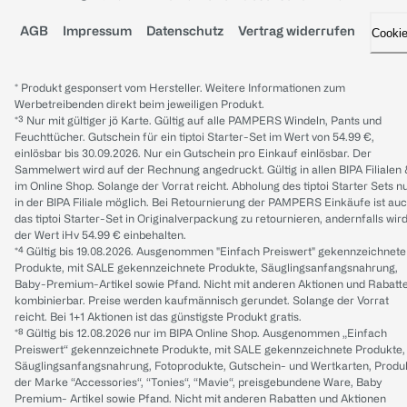
AGB
Impressum
Datenschutz
Vertrag widerrufen
Cooki
* Produkt gesponsert vom Hersteller. Weitere Informationen zum
Werbetreibenden direkt beim jeweiligen Produkt.
*³ Nur mit gültiger jö Karte. Gültig auf alle PAMPERS Windeln, Pants und
Feuchttücher. Gutschein für ein tiptoi Starter-Set im Wert von 54.99 €,
einlösbar bis 30.09.2026. Nur ein Gutschein pro Einkauf einlösbar. Der
Sammelwert wird auf der Rechnung angedruckt. Gültig in allen BIPA Filialen
im Online Shop. Solange der Vorrat reicht. Abholung des tiptoi Starter Sets n
in der BIPA Filiale möglich. Bei Retournierung der PAMPERS Einkäufe ist au
das tiptoi Starter-Set in Originalverpackung zu retournieren, andernfalls wir
der Wert iHv 54.99 € einbehalten.
*⁴ Gültig bis 19.08.2026. Ausgenommen "Einfach Preiswert" gekennzeichnete
Produkte, mit SALE gekennzeichnete Produkte, Säuglingsanfangsnahrung,
Baby-Premium-Artikel sowie Pfand. Nicht mit anderen Aktionen und Rabatt
kombinierbar. Preise werden kaufmännisch gerundet. Solange der Vorrat
reicht. Bei 1+1 Aktionen ist das günstigste Produkt gratis.
*⁸ Gültig bis 12.08.2026 nur im BIPA Online Shop. Ausgenommen „Einfach
Preiswert“ gekennzeichnete Produkte, mit SALE gekennzeichnete Produkte,
Säuglingsanfangsnahrung, Fotoprodukte, Gutschein- und Wertkarten, Produ
der Marke “Accessories“, “Tonies“, “Mavie“, preisgebundene Ware, Baby
Premium- Artikel sowie Pfand. Nicht mit anderen Rabatten und Aktionen