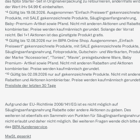
das tiptoi Starter-Set in Originalverpackung zu retournieren, andernfalls wir
der Wert iHv 54.99 € einbehalten.
*⁴ Gültig bis 19.08.2026. Ausgenommen "Einfach Preiswert" gekennzeichnete
Produkte, mit SALE gekennzeichnete Produkte, Säuglingsanfangsnahrung,
Baby-Premium-Artikel sowie Pfand. Nicht mit anderen Aktionen und Rabatt
kombinierbar. Preise werden kaufmännisch gerundet. Solange der Vorrat
reicht. Bei 1+1 Aktionen ist das günstigste Produkt gratis.
*⁸ Gültig bis 12.08.2026 nur im BIPA Online Shop. Ausgenommen „Einfach
Preiswert“ gekennzeichnete Produkte, mit SALE gekennzeichnete Produkte,
Säuglingsanfangsnahrung, Fotoprodukte, Gutschein- und Wertkarten, Produ
der Marke “Accessories“, “Tonies“, “Mavie“, preisgebundene Ware, Baby
Premium- Artikel sowie Pfand. Nicht mit anderen Rabatten und Aktionen
kombinierbar. Preise werden kaufmännisch gerundet.
*¹⁰ Gültig bis 02.09.2026 nur auf gekennzeichnete Produkte. Nicht mit ander
Rabatten und Aktionen kombinierbar. Preise werden kaufmännisch gerundet
Preisliste der letzten 30 Tage
Aufgrund der EU-Richtlinie 2006/141/EG ist es nicht möglich auf
Säuglingsanfangsnahrung Rabatte oder andere Aktionen zu geben. Des
weiteren ist ebenfalls ein Sammeln von Punkten für Säuglingsanfangsnahru
nicht erlaubt und daher nicht möglich.
Bei weiteren Fragen wende dich bitte 
das
BIPA Kundenservice
.
MwSt. gesenkt