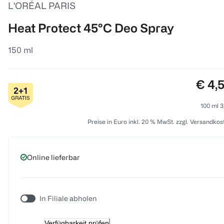
L'ORÉAL PARIS
Heat Protect 45°C Deo Spray
150 ml
Preis
€ 4,
100 ml 3
Preise in Euro inkl. 20 % MwSt. zzgl. Versandkos
Online lieferbar
In Filiale abholen
Verfügbarkeit prüfen