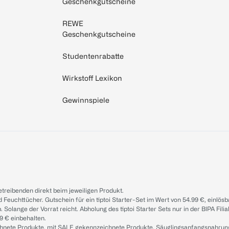
Geschenkgutscheine
REWE
Geschenkgutscheine
Studentenrabatte
Wirkstoff Lexikon
Gewinnspiele
treibenden direkt beim jeweiligen Produkt.
d Feuchttücher. Gutschein für ein tiptoi Starter-Set im Wert von 54.99 €, einlö
. Solange der Vorrat reicht. Abholung des tiptoi Starter Sets nur in der BIPA Fil
9 € einbehalten.
ichnete Produkte, mit SALE gekennzeichnete Produkte, Säuglingsanfangsnahrun