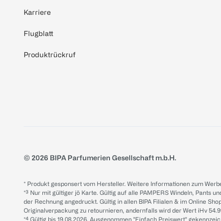
Karriere
Flugblatt
Produktrückruf
© 2026 BIPA Parfumerien Gesellschaft m.b.H.
* Produkt gesponsert vom Hersteller. Weitere Informationen zum Werbe
*³ Nur mit gültiger jö Karte. Gültig auf alle PAMPERS Windeln, Pants un
der Rechnung angedruckt. Gültig in allen BIPA Filialen & im Online Shop
Originalverpackung zu retournieren, andernfalls wird der Wert iHv 54.9
*⁴ Gültig bis 19.08.2026. Ausgenommen "Einfach Preiswert" gekennze