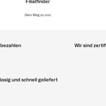
Filialfinder
Dein Weg zu uns
 bezahlen
Wir sind zertif
ässig und schnell geliefert