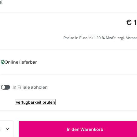
 g
Pre
€ 
Preise in Euro inkl. 20 % MwSt. zzgl. Vers
Online lieferbar
In Filiale abholen
Verfügbarkeit prüfen
In den Warenkorb