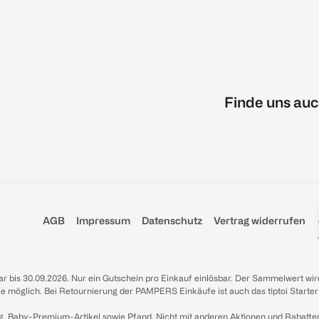
Finde uns auc
AGB
Impressum
Datenschutz
Vertrag widerrufen
sbar bis 30.09.2026. Nur ein Gutschein pro Einkauf einlösbar. Der Sammelwert wir
iale möglich. Bei Retournierung der PAMPERS Einkäufe ist auch das tiptoi Starter
g, Baby-Premium-Artikel sowie Pfand. Nicht mit anderen Aktionen und Rabatte