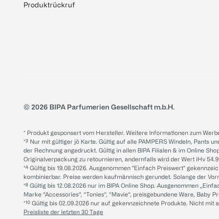
Produktrückruf
© 2026 BIPA Parfumerien Gesellschaft m.b.H.
* Produkt gesponsert vom Hersteller. Weitere Informationen zum Werbe
*³ Nur mit gültiger jö Karte. Gültig auf alle PAMPERS Windeln, Pants un
der Rechnung angedruckt. Gültig in allen BIPA Filialen & im Online Shop
Originalverpackung zu retournieren, andernfalls wird der Wert iHv 54.9
*⁴ Gültig bis 19.08.2026. Ausgenommen "Einfach Preiswert" gekennze
kombinierbar. Preise werden kaufmännisch gerundet. Solange der Vorrat 
*⁸ Gültig bis 12.08.2026 nur im BIPA Online Shop. Ausgenommen „Einf
Marke “Accessories“, “Tonies“, “Mavie“, preisgebundene Ware, Baby P
*¹⁰ Gültig bis 02.09.2026 nur auf gekennzeichnete Produkte. Nicht mi
Preisliste der letzten 30 Tage