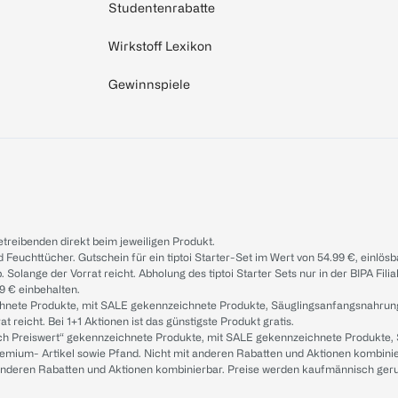
Studentenrabatte
Wirkstoff Lexikon
Gewinnspiele
treibenden direkt beim jeweiligen Produkt.
d Feuchttücher. Gutschein für ein tiptoi Starter-Set im Wert von 54.99 €, einlö
. Solange der Vorrat reicht. Abholung des tiptoi Starter Sets nur in der BIPA Fil
9 € einbehalten.
ichnete Produkte, mit SALE gekennzeichnete Produkte, Säuglingsanfangsnahrun
reicht. Bei 1+1 Aktionen ist das günstigste Produkt gratis.
ach Preiswert“ gekennzeichnete Produkte, mit SALE gekennzeichnete Produkte,
remium- Artikel sowie Pfand. Nicht mit anderen Rabatten und Aktionen kombini
t anderen Rabatten und Aktionen kombinierbar. Preise werden kaufmännisch ger