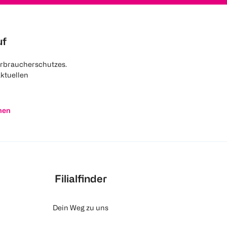
uf
rbraucherschutzes.
aktuellen
nen
Filialfinder
Dein Weg zu uns