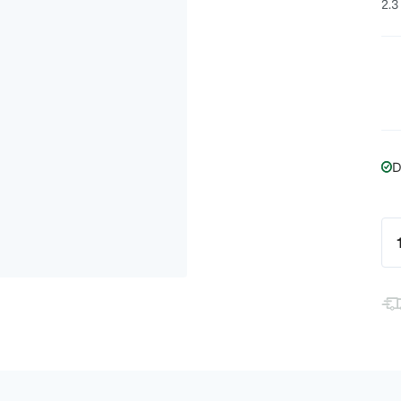
2.3
D