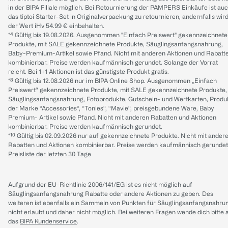
in der BIPA Filiale möglich. Bei Retournierung der PAMPERS Einkäufe ist au
das tiptoi Starter-Set in Originalverpackung zu retournieren, andernfalls wir
der Wert iHv 54.99 € einbehalten.
*⁴ Gültig bis 19.08.2026. Ausgenommen "Einfach Preiswert" gekennzeichnete
Produkte, mit SALE gekennzeichnete Produkte, Säuglingsanfangsnahrung,
Baby-Premium-Artikel sowie Pfand. Nicht mit anderen Aktionen und Rabatt
kombinierbar. Preise werden kaufmännisch gerundet. Solange der Vorrat
reicht. Bei 1+1 Aktionen ist das günstigste Produkt gratis.
*⁸ Gültig bis 12.08.2026 nur im BIPA Online Shop. Ausgenommen „Einfach
Preiswert“ gekennzeichnete Produkte, mit SALE gekennzeichnete Produkte,
Säuglingsanfangsnahrung, Fotoprodukte, Gutschein- und Wertkarten, Produ
der Marke “Accessories“, “Tonies“, “Mavie“, preisgebundene Ware, Baby
Premium- Artikel sowie Pfand. Nicht mit anderen Rabatten und Aktionen
kombinierbar. Preise werden kaufmännisch gerundet.
*¹⁰ Gültig bis 02.09.2026 nur auf gekennzeichnete Produkte. Nicht mit ander
Rabatten und Aktionen kombinierbar. Preise werden kaufmännisch gerundet
Preisliste der letzten 30 Tage
Aufgrund der EU-Richtlinie 2006/141/EG ist es nicht möglich auf
Säuglingsanfangsnahrung Rabatte oder andere Aktionen zu geben. Des
weiteren ist ebenfalls ein Sammeln von Punkten für Säuglingsanfangsnahru
nicht erlaubt und daher nicht möglich.
Bei weiteren Fragen wende dich bitte 
das
BIPA Kundenservice
.