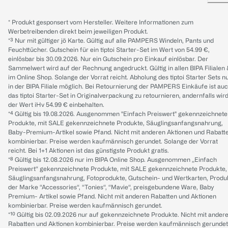
* Produkt gesponsert vom Hersteller. Weitere Informationen zum
Werbetreibenden direkt beim jeweiligen Produkt.
*³ Nur mit gültiger jö Karte. Gültig auf alle PAMPERS Windeln, Pants und
Feuchttücher. Gutschein für ein tiptoi Starter-Set im Wert von 54.99 €,
einlösbar bis 30.09.2026. Nur ein Gutschein pro Einkauf einlösbar. Der
Sammelwert wird auf der Rechnung angedruckt. Gültig in allen BIPA Filialen
im Online Shop. Solange der Vorrat reicht. Abholung des tiptoi Starter Sets n
in der BIPA Filiale möglich. Bei Retournierung der PAMPERS Einkäufe ist au
das tiptoi Starter-Set in Originalverpackung zu retournieren, andernfalls wir
der Wert iHv 54.99 € einbehalten.
*⁴ Gültig bis 19.08.2026. Ausgenommen "Einfach Preiswert" gekennzeichnete
Produkte, mit SALE gekennzeichnete Produkte, Säuglingsanfangsnahrung,
Baby-Premium-Artikel sowie Pfand. Nicht mit anderen Aktionen und Rabatt
kombinierbar. Preise werden kaufmännisch gerundet. Solange der Vorrat
reicht. Bei 1+1 Aktionen ist das günstigste Produkt gratis.
*⁸ Gültig bis 12.08.2026 nur im BIPA Online Shop. Ausgenommen „Einfach
Preiswert“ gekennzeichnete Produkte, mit SALE gekennzeichnete Produkte,
Säuglingsanfangsnahrung, Fotoprodukte, Gutschein- und Wertkarten, Produ
der Marke “Accessories“, “Tonies“, “Mavie“, preisgebundene Ware, Baby
Premium- Artikel sowie Pfand. Nicht mit anderen Rabatten und Aktionen
kombinierbar. Preise werden kaufmännisch gerundet.
*¹⁰ Gültig bis 02.09.2026 nur auf gekennzeichnete Produkte. Nicht mit ander
Rabatten und Aktionen kombinierbar. Preise werden kaufmännisch gerundet