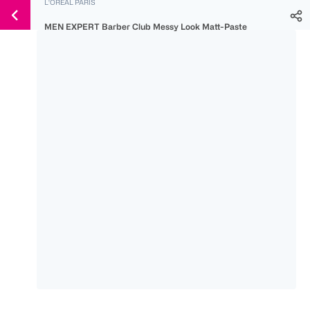
L'ORÉAL PARIS
Weiter
Für
Für
Für
zum
MEN EXPERT Barber Club Messy Look Matt-Paste
300 Ös
500 Ös
150 Ös
Inhalt
-20%
-10%
-15%