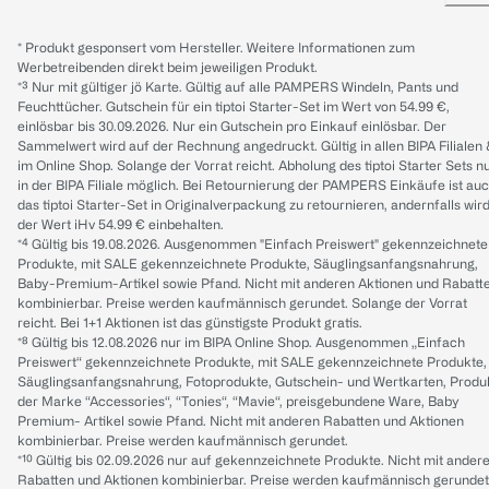
* Produkt gesponsert vom Hersteller. Weitere Informationen zum
Werbetreibenden direkt beim jeweiligen Produkt.
*³ Nur mit gültiger jö Karte. Gültig auf alle PAMPERS Windeln, Pants und
Feuchttücher. Gutschein für ein tiptoi Starter-Set im Wert von 54.99 €,
einlösbar bis 30.09.2026. Nur ein Gutschein pro Einkauf einlösbar. Der
Sammelwert wird auf der Rechnung angedruckt. Gültig in allen BIPA Filialen
im Online Shop. Solange der Vorrat reicht. Abholung des tiptoi Starter Sets n
in der BIPA Filiale möglich. Bei Retournierung der PAMPERS Einkäufe ist au
das tiptoi Starter-Set in Originalverpackung zu retournieren, andernfalls wir
der Wert iHv 54.99 € einbehalten.
*⁴ Gültig bis 19.08.2026. Ausgenommen "Einfach Preiswert" gekennzeichnete
Produkte, mit SALE gekennzeichnete Produkte, Säuglingsanfangsnahrung,
Baby-Premium-Artikel sowie Pfand. Nicht mit anderen Aktionen und Rabatt
kombinierbar. Preise werden kaufmännisch gerundet. Solange der Vorrat
reicht. Bei 1+1 Aktionen ist das günstigste Produkt gratis.
*⁸ Gültig bis 12.08.2026 nur im BIPA Online Shop. Ausgenommen „Einfach
Preiswert“ gekennzeichnete Produkte, mit SALE gekennzeichnete Produkte,
Säuglingsanfangsnahrung, Fotoprodukte, Gutschein- und Wertkarten, Produ
der Marke “Accessories“, “Tonies“, “Mavie“, preisgebundene Ware, Baby
Premium- Artikel sowie Pfand. Nicht mit anderen Rabatten und Aktionen
kombinierbar. Preise werden kaufmännisch gerundet.
*¹⁰ Gültig bis 02.09.2026 nur auf gekennzeichnete Produkte. Nicht mit ander
Rabatten und Aktionen kombinierbar. Preise werden kaufmännisch gerundet