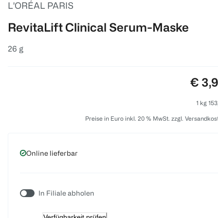
L'ORÉAL PARIS
RevitaLift Clinical Serum-Maske
26 g
Preis
€ 3,
1 kg 153
Preise in Euro inkl. 20 % MwSt. zzgl. Versandkos
Online lieferbar
In Filiale abholen
Verfügbarkeit prüfen