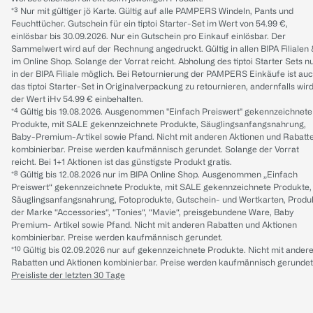
*³ Nur mit gültiger jö Karte. Gültig auf alle PAMPERS Windeln, Pants und
Feuchttücher. Gutschein für ein tiptoi Starter-Set im Wert von 54.99 €,
einlösbar bis 30.09.2026. Nur ein Gutschein pro Einkauf einlösbar. Der
Sammelwert wird auf der Rechnung angedruckt. Gültig in allen BIPA Filialen
im Online Shop. Solange der Vorrat reicht. Abholung des tiptoi Starter Sets n
in der BIPA Filiale möglich. Bei Retournierung der PAMPERS Einkäufe ist au
das tiptoi Starter-Set in Originalverpackung zu retournieren, andernfalls wir
der Wert iHv 54.99 € einbehalten.
*⁴ Gültig bis 19.08.2026. Ausgenommen "Einfach Preiswert" gekennzeichnete
Produkte, mit SALE gekennzeichnete Produkte, Säuglingsanfangsnahrung,
Baby-Premium-Artikel sowie Pfand. Nicht mit anderen Aktionen und Rabatt
kombinierbar. Preise werden kaufmännisch gerundet. Solange der Vorrat
reicht. Bei 1+1 Aktionen ist das günstigste Produkt gratis.
*⁸ Gültig bis 12.08.2026 nur im BIPA Online Shop. Ausgenommen „Einfach
Preiswert“ gekennzeichnete Produkte, mit SALE gekennzeichnete Produkte,
Säuglingsanfangsnahrung, Fotoprodukte, Gutschein- und Wertkarten, Produ
der Marke “Accessories“, “Tonies“, “Mavie“, preisgebundene Ware, Baby
Premium- Artikel sowie Pfand. Nicht mit anderen Rabatten und Aktionen
kombinierbar. Preise werden kaufmännisch gerundet.
*¹⁰ Gültig bis 02.09.2026 nur auf gekennzeichnete Produkte. Nicht mit ander
Rabatten und Aktionen kombinierbar. Preise werden kaufmännisch gerundet
Preisliste der letzten 30 Tage