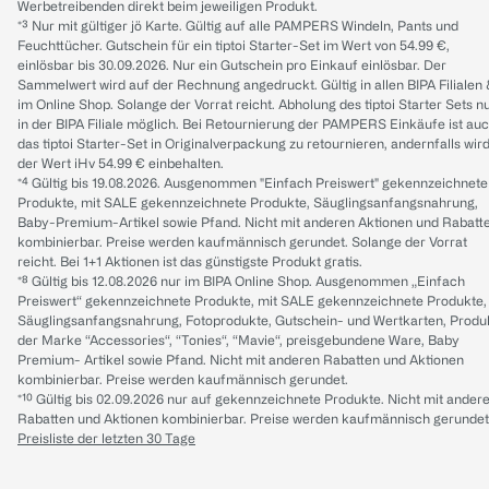
Werbetreibenden direkt beim jeweiligen Produkt.
*³ Nur mit gültiger jö Karte. Gültig auf alle PAMPERS Windeln, Pants und
Feuchttücher. Gutschein für ein tiptoi Starter-Set im Wert von 54.99 €,
einlösbar bis 30.09.2026. Nur ein Gutschein pro Einkauf einlösbar. Der
Sammelwert wird auf der Rechnung angedruckt. Gültig in allen BIPA Filialen
im Online Shop. Solange der Vorrat reicht. Abholung des tiptoi Starter Sets n
in der BIPA Filiale möglich. Bei Retournierung der PAMPERS Einkäufe ist au
das tiptoi Starter-Set in Originalverpackung zu retournieren, andernfalls wir
der Wert iHv 54.99 € einbehalten.
*⁴ Gültig bis 19.08.2026. Ausgenommen "Einfach Preiswert" gekennzeichnete
Produkte, mit SALE gekennzeichnete Produkte, Säuglingsanfangsnahrung,
Baby-Premium-Artikel sowie Pfand. Nicht mit anderen Aktionen und Rabatt
kombinierbar. Preise werden kaufmännisch gerundet. Solange der Vorrat
reicht. Bei 1+1 Aktionen ist das günstigste Produkt gratis.
*⁸ Gültig bis 12.08.2026 nur im BIPA Online Shop. Ausgenommen „Einfach
Preiswert“ gekennzeichnete Produkte, mit SALE gekennzeichnete Produkte,
Säuglingsanfangsnahrung, Fotoprodukte, Gutschein- und Wertkarten, Produ
der Marke “Accessories“, “Tonies“, “Mavie“, preisgebundene Ware, Baby
Premium- Artikel sowie Pfand. Nicht mit anderen Rabatten und Aktionen
kombinierbar. Preise werden kaufmännisch gerundet.
*¹⁰ Gültig bis 02.09.2026 nur auf gekennzeichnete Produkte. Nicht mit ander
Rabatten und Aktionen kombinierbar. Preise werden kaufmännisch gerundet
Preisliste der letzten 30 Tage