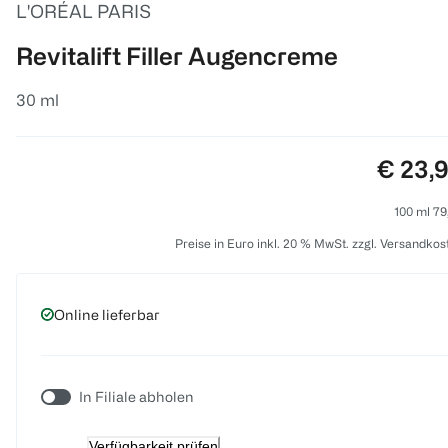
L'ORÉAL PARIS
Revitalift Filler Augencreme
30 ml
Preis:
€ 23,
100 ml 79
Preise in Euro inkl. 20 % MwSt. zzgl. Versandkos
Online lieferbar
In Filiale abholen
Verfügbarkeit prüfen