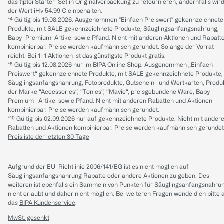
das tiptoi Starter-Set in Originalverpackung zu retournieren, andernfalls wir
der Wert iHv 54.99 € einbehalten.
*⁴ Gültig bis 19.08.2026. Ausgenommen "Einfach Preiswert" gekennzeichnete
Produkte, mit SALE gekennzeichnete Produkte, Säuglingsanfangsnahrung,
Baby-Premium-Artikel sowie Pfand. Nicht mit anderen Aktionen und Rabatt
kombinierbar. Preise werden kaufmännisch gerundet. Solange der Vorrat
reicht. Bei 1+1 Aktionen ist das günstigste Produkt gratis.
*⁸ Gültig bis 12.08.2026 nur im BIPA Online Shop. Ausgenommen „Einfach
Preiswert“ gekennzeichnete Produkte, mit SALE gekennzeichnete Produkte,
Säuglingsanfangsnahrung, Fotoprodukte, Gutschein- und Wertkarten, Produ
der Marke “Accessories“, “Tonies“, “Mavie“, preisgebundene Ware, Baby
Premium- Artikel sowie Pfand. Nicht mit anderen Rabatten und Aktionen
kombinierbar. Preise werden kaufmännisch gerundet.
*¹⁰ Gültig bis 02.09.2026 nur auf gekennzeichnete Produkte. Nicht mit ander
Rabatten und Aktionen kombinierbar. Preise werden kaufmännisch gerundet
Preisliste der letzten 30 Tage
Aufgrund der EU-Richtlinie 2006/141/EG ist es nicht möglich auf
Säuglingsanfangsnahrung Rabatte oder andere Aktionen zu geben. Des
weiteren ist ebenfalls ein Sammeln von Punkten für Säuglingsanfangsnahru
nicht erlaubt und daher nicht möglich.
Bei weiteren Fragen wende dich bitte 
das
BIPA Kundenservice
.
MwSt. gesenkt