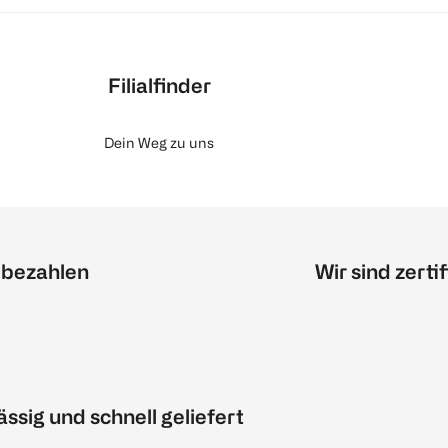
Filialfinder
Dein Weg zu uns
 bezahlen
Wir sind zertif
ässig und schnell geliefert