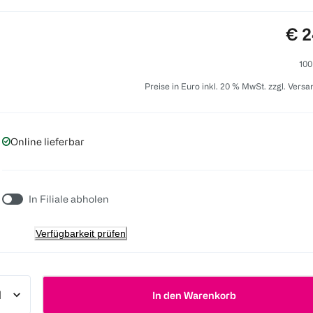
Pre
€ 2
100
Preise in Euro inkl. 20 % MwSt. zzgl. Vers
Online lieferbar
In Filiale abholen
Verfügbarkeit prüfen
In den Warenkorb