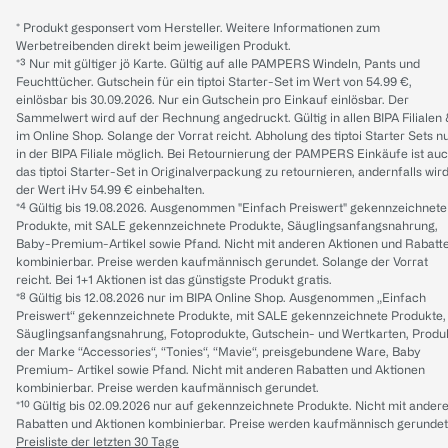
* Produkt gesponsert vom Hersteller. Weitere Informationen zum
Werbetreibenden direkt beim jeweiligen Produkt.
*³ Nur mit gültiger jö Karte. Gültig auf alle PAMPERS Windeln, Pants und
Feuchttücher. Gutschein für ein tiptoi Starter-Set im Wert von 54.99 €,
einlösbar bis 30.09.2026. Nur ein Gutschein pro Einkauf einlösbar. Der
Sammelwert wird auf der Rechnung angedruckt. Gültig in allen BIPA Filialen
im Online Shop. Solange der Vorrat reicht. Abholung des tiptoi Starter Sets n
in der BIPA Filiale möglich. Bei Retournierung der PAMPERS Einkäufe ist au
das tiptoi Starter-Set in Originalverpackung zu retournieren, andernfalls wir
der Wert iHv 54.99 € einbehalten.
*⁴ Gültig bis 19.08.2026. Ausgenommen "Einfach Preiswert" gekennzeichnete
Produkte, mit SALE gekennzeichnete Produkte, Säuglingsanfangsnahrung,
Baby-Premium-Artikel sowie Pfand. Nicht mit anderen Aktionen und Rabatt
kombinierbar. Preise werden kaufmännisch gerundet. Solange der Vorrat
reicht. Bei 1+1 Aktionen ist das günstigste Produkt gratis.
*⁸ Gültig bis 12.08.2026 nur im BIPA Online Shop. Ausgenommen „Einfach
Preiswert“ gekennzeichnete Produkte, mit SALE gekennzeichnete Produkte,
Säuglingsanfangsnahrung, Fotoprodukte, Gutschein- und Wertkarten, Produ
der Marke “Accessories“, “Tonies“, “Mavie“, preisgebundene Ware, Baby
Premium- Artikel sowie Pfand. Nicht mit anderen Rabatten und Aktionen
kombinierbar. Preise werden kaufmännisch gerundet.
*¹⁰ Gültig bis 02.09.2026 nur auf gekennzeichnete Produkte. Nicht mit ander
Rabatten und Aktionen kombinierbar. Preise werden kaufmännisch gerundet
Preisliste der letzten 30 Tage