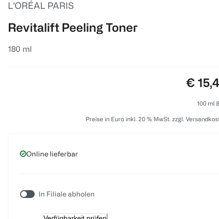
L'ORÉAL PARIS
Revitalift Peeling Toner
180 ml
Preis:
€ 15,
100 ml 8
Preise in Euro inkl. 20 % MwSt. zzgl. Versandkos
Online lieferbar
In Filiale abholen
Verfügbarkeit prüfen