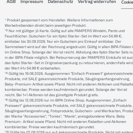
AGB
Impressum
Datenschutz
Vertrag widerrufen
Cooki
* Produkt gesponsert vom Hersteller. Weitere Informationen zum
Werbetreibenden direkt beim jeweiligen Produkt.
*³ Nur mit gültiger jö Karte. Gültig auf alle PAMPERS Windeln, Pants und
Feuchttücher. Gutschein für ein tiptoi Starter-Set im Wert von 54.99 €,
einlösbar bis 30.09.2026. Nur ein Gutschein pro Einkauf einlösbar. Der
Sammelwert wird auf der Rechnung angedruckt. Gültig in allen BIPA Filialen
im Online Shop. Solange der Vorrat reicht. Abholung des tiptoi Starter Sets n
in der BIPA Filiale möglich. Bei Retournierung der PAMPERS Einkäufe ist au
das tiptoi Starter-Set in Originalverpackung zu retournieren, andernfalls wir
der Wert iHv 54.99 € einbehalten.
*⁴ Gültig bis 19.08.2026. Ausgenommen "Einfach Preiswert" gekennzeichnete
Produkte, mit SALE gekennzeichnete Produkte, Säuglingsanfangsnahrung,
Baby-Premium-Artikel sowie Pfand. Nicht mit anderen Aktionen und Rabatt
kombinierbar. Preise werden kaufmännisch gerundet. Solange der Vorrat
reicht. Bei 1+1 Aktionen ist das günstigste Produkt gratis.
*⁸ Gültig bis 12.08.2026 nur im BIPA Online Shop. Ausgenommen „Einfach
Preiswert“ gekennzeichnete Produkte, mit SALE gekennzeichnete Produkte,
Säuglingsanfangsnahrung, Fotoprodukte, Gutschein- und Wertkarten, Produ
der Marke “Accessories“, “Tonies“, “Mavie“, preisgebundene Ware, Baby
Premium- Artikel sowie Pfand. Nicht mit anderen Rabatten und Aktionen
kombinierbar. Preise werden kaufmännisch gerundet.
*¹⁰ Gültig bis 02.09.2026 nur auf gekennzeichnete Produkte. Nicht mit ander