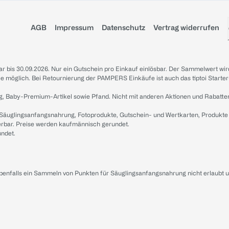
AGB
Impressum
Datenschutz
Vertrag widerrufen
sbar bis 30.09.2026. Nur ein Gutschein pro Einkauf einlösbar. Der Sammelwert wir
iale möglich. Bei Retournierung der PAMPERS Einkäufe ist auch das tiptoi Starter
g, Baby-Premium-Artikel sowie Pfand. Nicht mit anderen Aktionen und Rabatte
 Säuglingsanfangsnahrung, Fotoprodukte, Gutschein- und Wertkarten, Produkte
erbar. Preise werden kaufmännisch gerundet.
undet.
ebenfalls ein Sammeln von Punkten für Säuglingsanfangsnahrung nicht erlaubt 