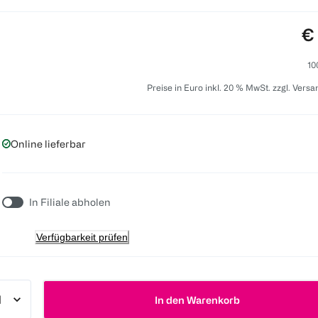
Pr
€
10
Preise in Euro inkl. 20 % MwSt. zzgl. Vers
Online lieferbar
In Filiale abholen
Verfügbarkeit prüfen
In den Warenkorb