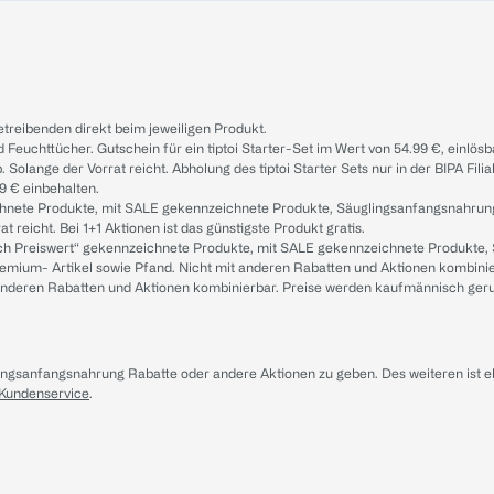
treibenden direkt beim jeweiligen Produkt.
d Feuchttücher. Gutschein für ein tiptoi Starter-Set im Wert von 54.99 €, einlö
. Solange der Vorrat reicht. Abholung des tiptoi Starter Sets nur in der BIPA Fil
9 € einbehalten.
ichnete Produkte, mit SALE gekennzeichnete Produkte, Säuglingsanfangsnahrun
reicht. Bei 1+1 Aktionen ist das günstigste Produkt gratis.
ach Preiswert“ gekennzeichnete Produkte, mit SALE gekennzeichnete Produkte,
remium- Artikel sowie Pfand. Nicht mit anderen Rabatten und Aktionen kombini
t anderen Rabatten und Aktionen kombinierbar. Preise werden kaufmännisch ger
lingsanfangsnahrung Rabatte oder andere Aktionen zu geben. Des weiteren ist 
 Kundenservice
.