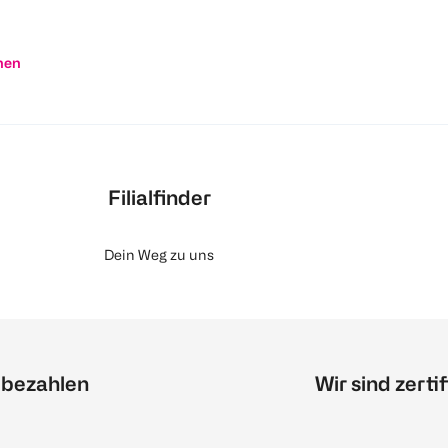
nen
Filialfinder
Dein Weg zu uns
 bezahlen
Wir sind zertif