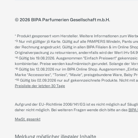
© 2026 BIPA Parfumerien Gesellschaft m.b.H.
* Produkt gesponsert vom Hersteller. Weitere Informationen zum Werbe
*³ Nur mit gültiger jö Karte. Gültig auf alle PAMPERS Windeln, Pants un
der Rechnung angedruckt. Gültig in allen BIPA Filialen & im Online Shop
Originalverpackung zu retournieren, andernfalls wird der Wert iHv 54.9
*⁴ Gültig bis 19.08.2026. Ausgenommen "Einfach Preiswert" gekennze
kombinierbar. Preise werden kaufmännisch gerundet. Solange der Vorrat 
*⁸ Gültig bis 12.08.2026 nur im BIPA Online Shop. Ausgenommen „Einf
Marke “Accessories“, “Tonies“, “Mavie“, preisgebundene Ware, Baby P
*¹⁰ Gültig bis 02.09.2026 nur auf gekennzeichnete Produkte. Nicht mi
Preisliste der letzten 30 Tage
Aufgrund der EU-Richtlinie 2006/141/EG ist es nicht möglich auf Säug
daher nicht möglich.
Bei weiteren Fragen wende dich bitte an das
BIPA
MwSt. gesenkt
Meldung möglicher illegaler Inhalte