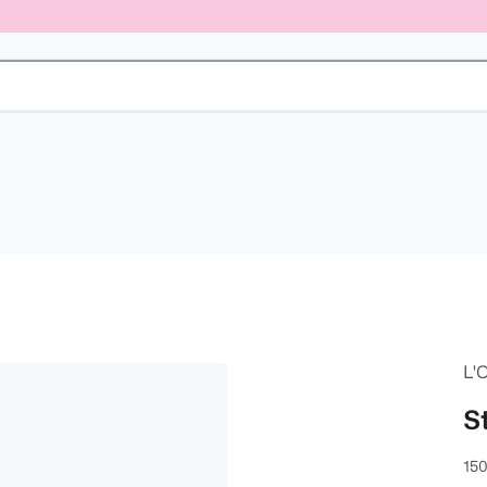
L'
S
150