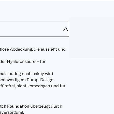
tlose Abdeckung, die aussieht und
der Hyaluronsäure – für
mals pudrig noch cakey wird
it hochwertigem Pump-Design
rfümfrei, nicht komedogen und für
atch Foundation
überzeugt durch
sversorgung.