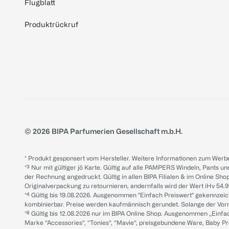
Flugblatt
Produktrückruf
© 2026 BIPA Parfumerien Gesellschaft m.b.H.
* Produkt gesponsert vom Hersteller. Weitere Informationen zum Werbe
*³ Nur mit gültiger jö Karte. Gültig auf alle PAMPERS Windeln, Pants un
der Rechnung angedruckt. Gültig in allen BIPA Filialen & im Online Shop
Originalverpackung zu retournieren, andernfalls wird der Wert iHv 54.9
*⁴ Gültig bis 19.08.2026. Ausgenommen "Einfach Preiswert" gekennze
kombinierbar. Preise werden kaufmännisch gerundet. Solange der Vorrat 
*⁸ Gültig bis 12.08.2026 nur im BIPA Online Shop. Ausgenommen „Einf
Marke “Accessories“, “Tonies“, “Mavie“, preisgebundene Ware, Baby P