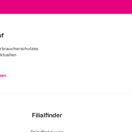
uf
rbraucherschutzes.
aktuellen
nen
Filialfinder
Dein Weg zu uns