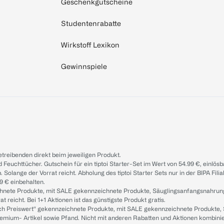
Geschenkgutscheine
Studentenrabatte
Wirkstoff Lexikon
Gewinnspiele
treibenden direkt beim jeweiligen Produkt.
d Feuchttücher. Gutschein für ein tiptoi Starter-Set im Wert von 54.99 €, einlö
. Solange der Vorrat reicht. Abholung des tiptoi Starter Sets nur in der BIPA Fil
9 € einbehalten.
ichnete Produkte, mit SALE gekennzeichnete Produkte, Säuglingsanfangsnahrun
reicht. Bei 1+1 Aktionen ist das günstigste Produkt gratis.
ach Preiswert“ gekennzeichnete Produkte, mit SALE gekennzeichnete Produkte,
remium- Artikel sowie Pfand. Nicht mit anderen Rabatten und Aktionen kombini