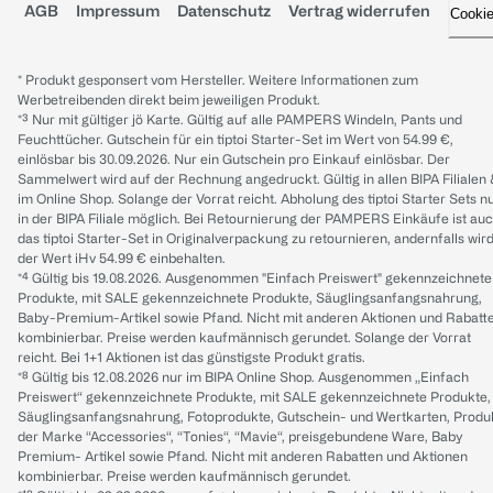
AGB
Impressum
Datenschutz
Vertrag widerrufen
Cooki
* Produkt gesponsert vom Hersteller. Weitere Informationen zum
Werbetreibenden direkt beim jeweiligen Produkt.
*³ Nur mit gültiger jö Karte. Gültig auf alle PAMPERS Windeln, Pants und
Feuchttücher. Gutschein für ein tiptoi Starter-Set im Wert von 54.99 €,
einlösbar bis 30.09.2026. Nur ein Gutschein pro Einkauf einlösbar. Der
Sammelwert wird auf der Rechnung angedruckt. Gültig in allen BIPA Filialen
im Online Shop. Solange der Vorrat reicht. Abholung des tiptoi Starter Sets n
in der BIPA Filiale möglich. Bei Retournierung der PAMPERS Einkäufe ist au
das tiptoi Starter-Set in Originalverpackung zu retournieren, andernfalls wir
der Wert iHv 54.99 € einbehalten.
*⁴ Gültig bis 19.08.2026. Ausgenommen "Einfach Preiswert" gekennzeichnete
Produkte, mit SALE gekennzeichnete Produkte, Säuglingsanfangsnahrung,
Baby-Premium-Artikel sowie Pfand. Nicht mit anderen Aktionen und Rabatt
kombinierbar. Preise werden kaufmännisch gerundet. Solange der Vorrat
reicht. Bei 1+1 Aktionen ist das günstigste Produkt gratis.
*⁸ Gültig bis 12.08.2026 nur im BIPA Online Shop. Ausgenommen „Einfach
Preiswert“ gekennzeichnete Produkte, mit SALE gekennzeichnete Produkte,
Säuglingsanfangsnahrung, Fotoprodukte, Gutschein- und Wertkarten, Produ
der Marke “Accessories“, “Tonies“, “Mavie“, preisgebundene Ware, Baby
Premium- Artikel sowie Pfand. Nicht mit anderen Rabatten und Aktionen
kombinierbar. Preise werden kaufmännisch gerundet.