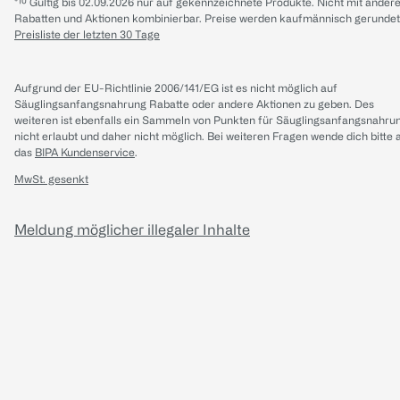
*¹⁰ Gültig bis 02.09.2026 nur auf gekennzeichnete Produkte. Nicht mit ander
Rabatten und Aktionen kombinierbar. Preise werden kaufmännisch gerundet
Preisliste der letzten 30 Tage
Aufgrund der EU-Richtlinie 2006/141/EG ist es nicht möglich auf
Säuglingsanfangsnahrung Rabatte oder andere Aktionen zu geben. Des
weiteren ist ebenfalls ein Sammeln von Punkten für Säuglingsanfangsnahru
nicht erlaubt und daher nicht möglich.
Bei weiteren Fragen wende dich bitte 
das
BIPA Kundenservice
.
MwSt. gesenkt
Meldung möglicher illegaler Inhalte