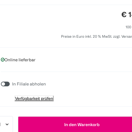
Pre
€ 1
100
Preise in Euro inkl. 20 % MwSt. zzgl. Vers
Online lieferbar
In Filiale abholen
Verfügbarkeit prüfen
In den Warenkorb