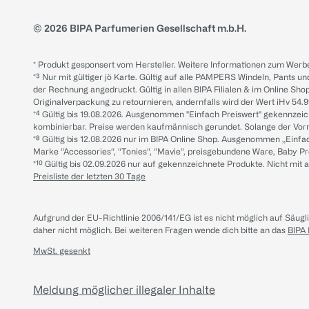
© 2026 BIPA Parfumerien Gesellschaft m.b.H.
* Produkt gesponsert vom Hersteller. Weitere Informationen zum Werbe
*³ Nur mit gültiger jö Karte. Gültig auf alle PAMPERS Windeln, Pants un
der Rechnung angedruckt. Gültig in allen BIPA Filialen & im Online Shop
Originalverpackung zu retournieren, andernfalls wird der Wert iHv 54.9
*⁴ Gültig bis 19.08.2026. Ausgenommen "Einfach Preiswert" gekennze
kombinierbar. Preise werden kaufmännisch gerundet. Solange der Vorrat 
*⁸ Gültig bis 12.08.2026 nur im BIPA Online Shop. Ausgenommen „Einf
Marke “Accessories“, “Tonies“, “Mavie“, preisgebundene Ware, Baby P
*¹⁰ Gültig bis 02.09.2026 nur auf gekennzeichnete Produkte. Nicht mi
Preisliste der letzten 30 Tage
Aufgrund der EU-Richtlinie 2006/141/EG ist es nicht möglich auf Säug
daher nicht möglich.
Bei weiteren Fragen wende dich bitte an das
BIPA
MwSt. gesenkt
Meldung möglicher illegaler Inhalte