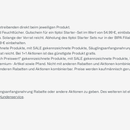
treibenden direkt beim jeweiligen Produkt.
d Feuchttücher. Gutschein für ein tiptoi Starter-Set im Wert von 54.99 €, einlö
. Solange der Vorrat reicht. Abholung des tiptoi Starter Sets nur in der BIPA Fil
9 € einbehalten.
ichnete Produkte, mit SALE gekennzeichnete Produkte, Säuglingsanfangsnahrun
reicht. Bei 1+1 Aktionen ist das günstigste Produkt gratis.
ach Preiswert“ gekennzeichnete Produkte, mit SALE gekennzeichnete Produkte,
remium- Artikel sowie Pfand. Nicht mit anderen Rabatten und Aktionen kombini
t anderen Rabatten und Aktionen kombinierbar. Preise werden kaufmännisch ger
lingsanfangsnahrung Rabatte oder andere Aktionen zu geben. Des weiteren ist 
 Kundenservice
.