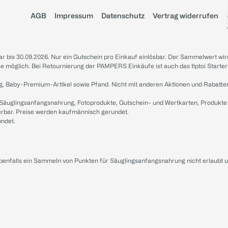
AGB
Impressum
Datenschutz
Vertrag widerrufen
sbar bis 30.09.2026. Nur ein Gutschein pro Einkauf einlösbar. Der Sammelwert wir
iale möglich. Bei Retournierung der PAMPERS Einkäufe ist auch das tiptoi Starter
g, Baby-Premium-Artikel sowie Pfand. Nicht mit anderen Aktionen und Rabatte
 Säuglingsanfangsnahrung, Fotoprodukte, Gutschein- und Wertkarten, Produkte
erbar. Preise werden kaufmännisch gerundet.
undet.
ebenfalls ein Sammeln von Punkten für Säuglingsanfangsnahrung nicht erlaubt 