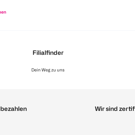
nen
Filialfinder
Dein Weg zu uns
 bezahlen
Wir sind zertif