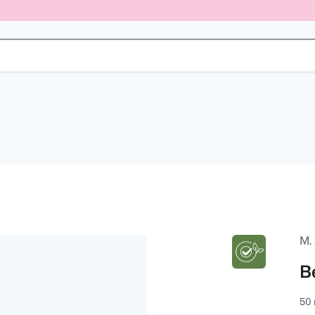
M.
B
50 