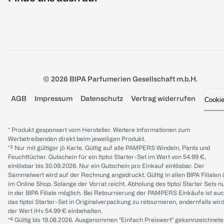
© 2026 BIPA Parfumerien Gesellschaft m.b.H.
AGB
Impressum
Datenschutz
Vertrag widerrufen
Cooki
* Produkt gesponsert vom Hersteller. Weitere Informationen zum
Werbetreibenden direkt beim jeweiligen Produkt.
*³ Nur mit gültiger jö Karte. Gültig auf alle PAMPERS Windeln, Pants und
Feuchttücher. Gutschein für ein tiptoi Starter-Set im Wert von 54.99 €,
einlösbar bis 30.09.2026. Nur ein Gutschein pro Einkauf einlösbar. Der
Sammelwert wird auf der Rechnung angedruckt. Gültig in allen BIPA Filialen
im Online Shop. Solange der Vorrat reicht. Abholung des tiptoi Starter Sets n
in der BIPA Filiale möglich. Bei Retournierung der PAMPERS Einkäufe ist au
das tiptoi Starter-Set in Originalverpackung zu retournieren, andernfalls wir
der Wert iHv 54.99 € einbehalten.
*⁴ Gültig bis 19.08.2026. Ausgenommen "Einfach Preiswert" gekennzeichnete