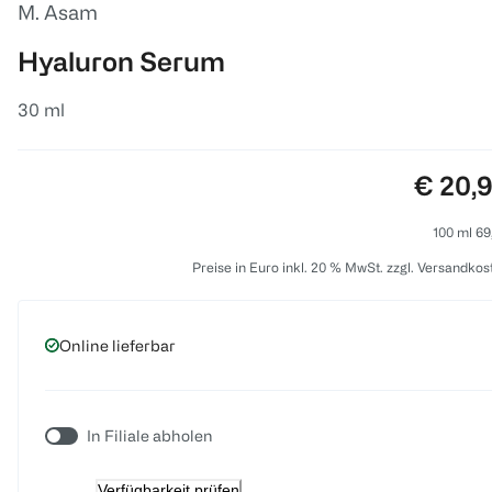
M. Asam
Hyaluron Serum
30 ml
Preis:
€ 20,
100 ml 69
Preise in Euro inkl. 20 % MwSt. zzgl. Versandkos
Online lieferbar
In Filiale abholen
Verfügbarkeit prüfen