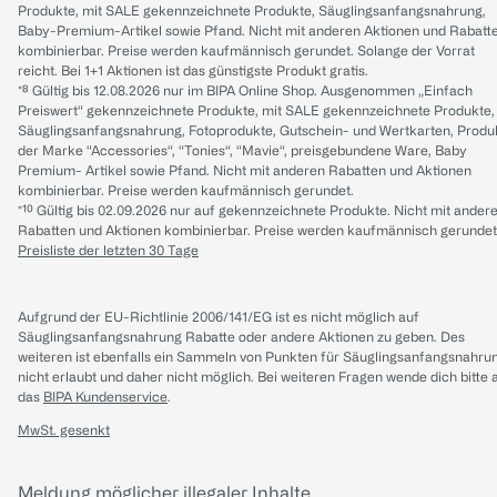
Produkte, mit SALE gekennzeichnete Produkte, Säuglingsanfangsnahrung,
Baby-Premium-Artikel sowie Pfand. Nicht mit anderen Aktionen und Rabatt
kombinierbar. Preise werden kaufmännisch gerundet. Solange der Vorrat
reicht. Bei 1+1 Aktionen ist das günstigste Produkt gratis.
*⁸ Gültig bis 12.08.2026 nur im BIPA Online Shop. Ausgenommen „Einfach
Preiswert“ gekennzeichnete Produkte, mit SALE gekennzeichnete Produkte,
Säuglingsanfangsnahrung, Fotoprodukte, Gutschein- und Wertkarten, Produ
der Marke “Accessories“, “Tonies“, “Mavie“, preisgebundene Ware, Baby
Premium- Artikel sowie Pfand. Nicht mit anderen Rabatten und Aktionen
kombinierbar. Preise werden kaufmännisch gerundet.
*¹⁰ Gültig bis 02.09.2026 nur auf gekennzeichnete Produkte. Nicht mit ander
Rabatten und Aktionen kombinierbar. Preise werden kaufmännisch gerundet
Preisliste der letzten 30 Tage
Aufgrund der EU-Richtlinie 2006/141/EG ist es nicht möglich auf
Säuglingsanfangsnahrung Rabatte oder andere Aktionen zu geben. Des
weiteren ist ebenfalls ein Sammeln von Punkten für Säuglingsanfangsnahru
nicht erlaubt und daher nicht möglich.
Bei weiteren Fragen wende dich bitte 
das
BIPA Kundenservice
.
MwSt. gesenkt
Meldung möglicher illegaler Inhalte