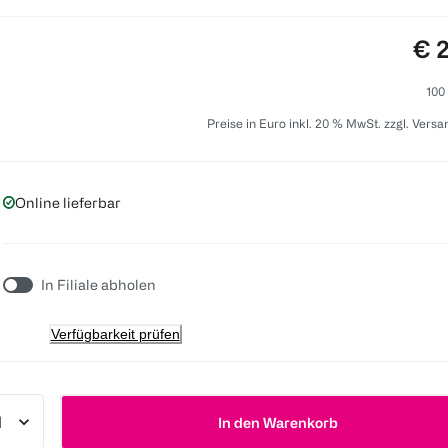
Pre
€ 
100
Preise in Euro inkl. 20 % MwSt. zzgl. Vers
Online lieferbar
In Filiale abholen
Verfügbarkeit prüfen
In den Warenkorb