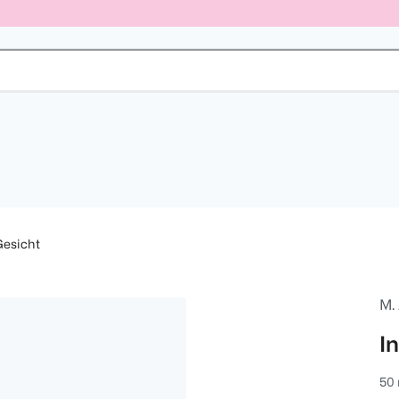
esicht
M.
I
50 