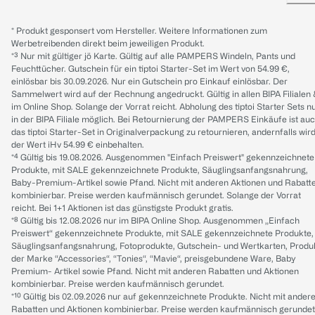
* Produkt gesponsert vom Hersteller. Weitere Informationen zum
Werbetreibenden direkt beim jeweiligen Produkt.
*³ Nur mit gültiger jö Karte. Gültig auf alle PAMPERS Windeln, Pants und
Feuchttücher. Gutschein für ein tiptoi Starter-Set im Wert von 54.99 €,
einlösbar bis 30.09.2026. Nur ein Gutschein pro Einkauf einlösbar. Der
Sammelwert wird auf der Rechnung angedruckt. Gültig in allen BIPA Filialen
im Online Shop. Solange der Vorrat reicht. Abholung des tiptoi Starter Sets n
in der BIPA Filiale möglich. Bei Retournierung der PAMPERS Einkäufe ist au
das tiptoi Starter-Set in Originalverpackung zu retournieren, andernfalls wir
der Wert iHv 54.99 € einbehalten.
*⁴ Gültig bis 19.08.2026. Ausgenommen "Einfach Preiswert" gekennzeichnete
Produkte, mit SALE gekennzeichnete Produkte, Säuglingsanfangsnahrung,
Baby-Premium-Artikel sowie Pfand. Nicht mit anderen Aktionen und Rabatt
kombinierbar. Preise werden kaufmännisch gerundet. Solange der Vorrat
reicht. Bei 1+1 Aktionen ist das günstigste Produkt gratis.
*⁸ Gültig bis 12.08.2026 nur im BIPA Online Shop. Ausgenommen „Einfach
Preiswert“ gekennzeichnete Produkte, mit SALE gekennzeichnete Produkte,
Säuglingsanfangsnahrung, Fotoprodukte, Gutschein- und Wertkarten, Produ
der Marke “Accessories“, “Tonies“, “Mavie“, preisgebundene Ware, Baby
Premium- Artikel sowie Pfand. Nicht mit anderen Rabatten und Aktionen
kombinierbar. Preise werden kaufmännisch gerundet.
*¹⁰ Gültig bis 02.09.2026 nur auf gekennzeichnete Produkte. Nicht mit ander
Rabatten und Aktionen kombinierbar. Preise werden kaufmännisch gerundet