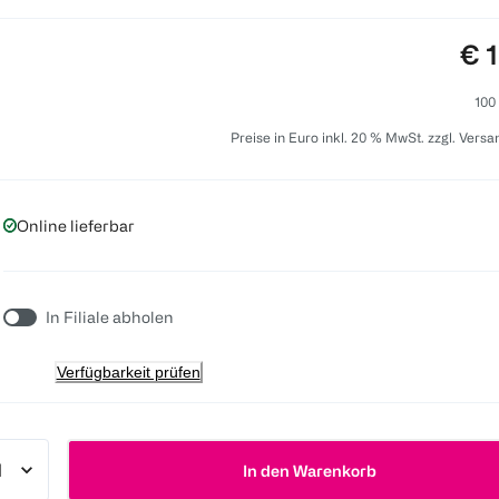
Pre
€ 
100
Preise in Euro inkl. 20 % MwSt. zzgl. Vers
Online lieferbar
In Filiale abholen
Verfügbarkeit prüfen
In den Warenkorb