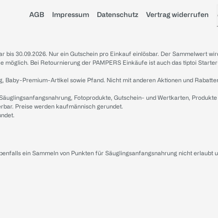
AGB
Impressum
Datenschutz
Vertrag widerrufen
sbar bis 30.09.2026. Nur ein Gutschein pro Einkauf einlösbar. Der Sammelwert wir
iale möglich. Bei Retournierung der PAMPERS Einkäufe ist auch das tiptoi Starter
g, Baby-Premium-Artikel sowie Pfand. Nicht mit anderen Aktionen und Rabatte
 Säuglingsanfangsnahrung, Fotoprodukte, Gutschein- und Wertkarten, Produkte
erbar. Preise werden kaufmännisch gerundet.
undet.
ebenfalls ein Sammeln von Punkten für Säuglingsanfangsnahrung nicht erlaubt 