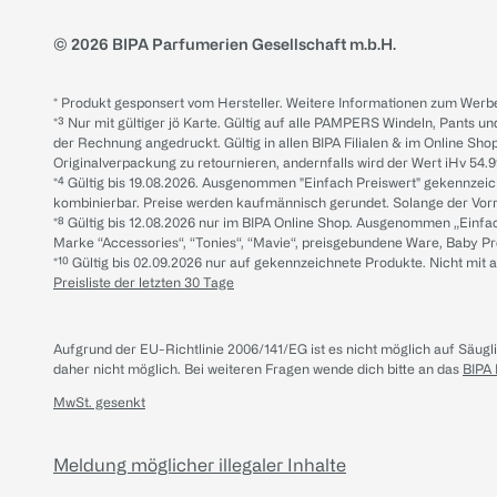
© 2026 BIPA Parfumerien Gesellschaft m.b.H.
* Produkt gesponsert vom Hersteller. Weitere Informationen zum Werbe
*³ Nur mit gültiger jö Karte. Gültig auf alle PAMPERS Windeln, Pants un
der Rechnung angedruckt. Gültig in allen BIPA Filialen & im Online Shop
Originalverpackung zu retournieren, andernfalls wird der Wert iHv 54.9
*⁴ Gültig bis 19.08.2026. Ausgenommen "Einfach Preiswert" gekennze
kombinierbar. Preise werden kaufmännisch gerundet. Solange der Vorrat 
*⁸ Gültig bis 12.08.2026 nur im BIPA Online Shop. Ausgenommen „Einf
Marke “Accessories“, “Tonies“, “Mavie“, preisgebundene Ware, Baby P
*¹⁰ Gültig bis 02.09.2026 nur auf gekennzeichnete Produkte. Nicht mi
Preisliste der letzten 30 Tage
Aufgrund der EU-Richtlinie 2006/141/EG ist es nicht möglich auf Säug
daher nicht möglich.
Bei weiteren Fragen wende dich bitte an das
BIPA
MwSt. gesenkt
Meldung möglicher illegaler Inhalte