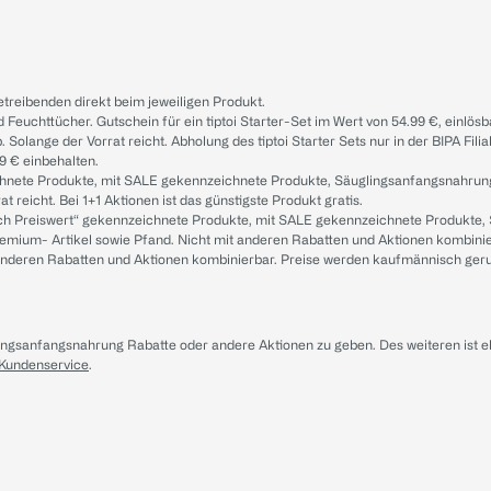
treibenden direkt beim jeweiligen Produkt.
d Feuchttücher. Gutschein für ein tiptoi Starter-Set im Wert von 54.99 €, einlö
. Solange der Vorrat reicht. Abholung des tiptoi Starter Sets nur in der BIPA Fil
9 € einbehalten.
ichnete Produkte, mit SALE gekennzeichnete Produkte, Säuglingsanfangsnahrun
reicht. Bei 1+1 Aktionen ist das günstigste Produkt gratis.
ach Preiswert“ gekennzeichnete Produkte, mit SALE gekennzeichnete Produkte,
remium- Artikel sowie Pfand. Nicht mit anderen Rabatten und Aktionen kombini
t anderen Rabatten und Aktionen kombinierbar. Preise werden kaufmännisch ger
lingsanfangsnahrung Rabatte oder andere Aktionen zu geben. Des weiteren ist 
 Kundenservice
.