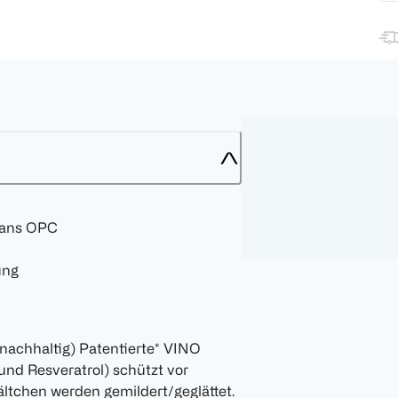
dans OPC
ung
 nachhaltig) Patentierte* VINO
nd Resveratrol) schützt vor
ältchen werden gemildert/geglättet.