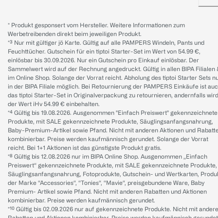
* Produkt gesponsert vom Hersteller. Weitere Informationen zum
Werbetreibenden direkt beim jeweiligen Produkt.
*³ Nur mit gültiger jö Karte. Gültig auf alle PAMPERS Windeln, Pants und
Feuchttücher. Gutschein für ein tiptoi Starter-Set im Wert von 54.99 €,
einlösbar bis 30.09.2026. Nur ein Gutschein pro Einkauf einlösbar. Der
Sammelwert wird auf der Rechnung angedruckt. Gültig in allen BIPA Filialen
im Online Shop. Solange der Vorrat reicht. Abholung des tiptoi Starter Sets n
in der BIPA Filiale möglich. Bei Retournierung der PAMPERS Einkäufe ist au
das tiptoi Starter-Set in Originalverpackung zu retournieren, andernfalls wir
der Wert iHv 54.99 € einbehalten.
*⁴ Gültig bis 19.08.2026. Ausgenommen "Einfach Preiswert" gekennzeichnete
Produkte, mit SALE gekennzeichnete Produkte, Säuglingsanfangsnahrung,
Baby-Premium-Artikel sowie Pfand. Nicht mit anderen Aktionen und Rabatt
kombinierbar. Preise werden kaufmännisch gerundet. Solange der Vorrat
reicht. Bei 1+1 Aktionen ist das günstigste Produkt gratis.
*⁸ Gültig bis 12.08.2026 nur im BIPA Online Shop. Ausgenommen „Einfach
Preiswert“ gekennzeichnete Produkte, mit SALE gekennzeichnete Produkte,
Säuglingsanfangsnahrung, Fotoprodukte, Gutschein- und Wertkarten, Produ
der Marke “Accessories“, “Tonies“, “Mavie“, preisgebundene Ware, Baby
Premium- Artikel sowie Pfand. Nicht mit anderen Rabatten und Aktionen
kombinierbar. Preise werden kaufmännisch gerundet.
*¹⁰ Gültig bis 02.09.2026 nur auf gekennzeichnete Produkte. Nicht mit ander
Rabatten und Aktionen kombinierbar. Preise werden kaufmännisch gerundet