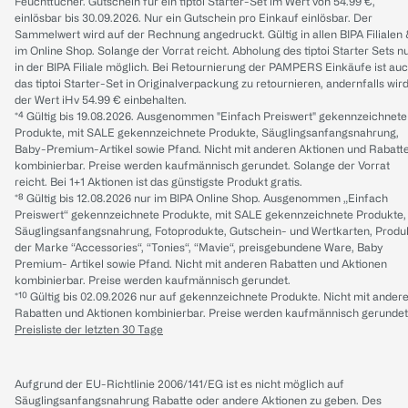
Feuchttücher. Gutschein für ein tiptoi Starter-Set im Wert von 54.99 €,
einlösbar bis 30.09.2026. Nur ein Gutschein pro Einkauf einlösbar. Der
Sammelwert wird auf der Rechnung angedruckt. Gültig in allen BIPA Filialen
im Online Shop. Solange der Vorrat reicht. Abholung des tiptoi Starter Sets n
in der BIPA Filiale möglich. Bei Retournierung der PAMPERS Einkäufe ist au
das tiptoi Starter-Set in Originalverpackung zu retournieren, andernfalls wir
der Wert iHv 54.99 € einbehalten.
*⁴ Gültig bis 19.08.2026. Ausgenommen "Einfach Preiswert" gekennzeichnete
Produkte, mit SALE gekennzeichnete Produkte, Säuglingsanfangsnahrung,
Baby-Premium-Artikel sowie Pfand. Nicht mit anderen Aktionen und Rabatt
kombinierbar. Preise werden kaufmännisch gerundet. Solange der Vorrat
reicht. Bei 1+1 Aktionen ist das günstigste Produkt gratis.
*⁸ Gültig bis 12.08.2026 nur im BIPA Online Shop. Ausgenommen „Einfach
Preiswert“ gekennzeichnete Produkte, mit SALE gekennzeichnete Produkte,
Säuglingsanfangsnahrung, Fotoprodukte, Gutschein- und Wertkarten, Produ
der Marke “Accessories“, “Tonies“, “Mavie“, preisgebundene Ware, Baby
Premium- Artikel sowie Pfand. Nicht mit anderen Rabatten und Aktionen
kombinierbar. Preise werden kaufmännisch gerundet.
*¹⁰ Gültig bis 02.09.2026 nur auf gekennzeichnete Produkte. Nicht mit ander
Rabatten und Aktionen kombinierbar. Preise werden kaufmännisch gerundet
Preisliste der letzten 30 Tage
Aufgrund der EU-Richtlinie 2006/141/EG ist es nicht möglich auf
Säuglingsanfangsnahrung Rabatte oder andere Aktionen zu geben. Des