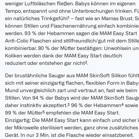
weniger Luftbläschen fließen. Babys können im eigenen
Tempo, entspannt und ohne Unterbrechungen trinken. F
ein natürliches Trinkgefühl¹ – fast wie an Mamas Brust. S
können Stillen und Flaschenernährung einfach kombinie
werden. 93 % der Hebammen sagen die MAM Easy Start
Anti-Colic Flaschen sind stillfreundlich/gut mit dem Still
kombinierbar. 80 % der Mütter bestätigen: Unwohlsein u
Koliken werden dank der MAM Easy Start deutlich
reduziert oder entstehen gar nicht².
Der brustähnliche Sauger aus MAM SkinSoft Silikon fühl
sich mit seiner einzigartig flachen, flexiblen Form in Baby
Mund unvergleichlich zart und vertraut an, fast wie beim
Stillen. Von 94 % der Babys wird der MAM SkinSoft Saug
daher instinktiv akzeptiert.³ 96 % der Hebammen⁴ sowie
99 % der Mütter⁵ empfehlen die MAM Easy Start.
Einzigartig: Die MAM Easy Start kann einfach und sicher 
der Mikrowelle sterilisiert werden, ganz ohne zusätzliches
Gerät. In nur 3 Min. ist die Flasche wieder einsatzbereit.