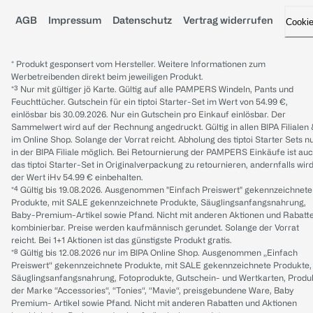
AGB
Impressum
Datenschutz
Vertrag widerrufen
Cooki
* Produkt gesponsert vom Hersteller. Weitere Informationen zum
Werbetreibenden direkt beim jeweiligen Produkt.
*³ Nur mit gültiger jö Karte. Gültig auf alle PAMPERS Windeln, Pants und
Feuchttücher. Gutschein für ein tiptoi Starter-Set im Wert von 54.99 €,
einlösbar bis 30.09.2026. Nur ein Gutschein pro Einkauf einlösbar. Der
Sammelwert wird auf der Rechnung angedruckt. Gültig in allen BIPA Filialen
im Online Shop. Solange der Vorrat reicht. Abholung des tiptoi Starter Sets n
in der BIPA Filiale möglich. Bei Retournierung der PAMPERS Einkäufe ist au
das tiptoi Starter-Set in Originalverpackung zu retournieren, andernfalls wir
der Wert iHv 54.99 € einbehalten.
*⁴ Gültig bis 19.08.2026. Ausgenommen "Einfach Preiswert" gekennzeichnete
Produkte, mit SALE gekennzeichnete Produkte, Säuglingsanfangsnahrung,
Baby-Premium-Artikel sowie Pfand. Nicht mit anderen Aktionen und Rabatt
kombinierbar. Preise werden kaufmännisch gerundet. Solange der Vorrat
reicht. Bei 1+1 Aktionen ist das günstigste Produkt gratis.
*⁸ Gültig bis 12.08.2026 nur im BIPA Online Shop. Ausgenommen „Einfach
Preiswert“ gekennzeichnete Produkte, mit SALE gekennzeichnete Produkte,
Säuglingsanfangsnahrung, Fotoprodukte, Gutschein- und Wertkarten, Produ
der Marke “Accessories“, “Tonies“, “Mavie“, preisgebundene Ware, Baby
Premium- Artikel sowie Pfand. Nicht mit anderen Rabatten und Aktionen