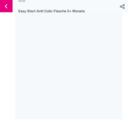
MAM
Weiter
Für
Für
Für
zum
Easy Start Anti Colic Flasche 0+ Monate
300 Ös
500 Ös
150 Ös
Inhalt
-20%
-10%
-15%