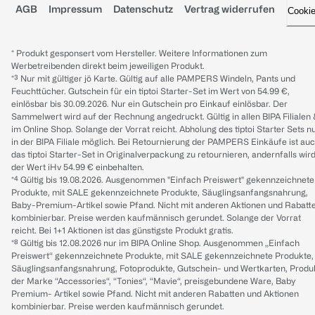
AGB
Impressum
Datenschutz
Vertrag widerrufen
Cooki
* Produkt gesponsert vom Hersteller. Weitere Informationen zum
Werbetreibenden direkt beim jeweiligen Produkt.
*³ Nur mit gültiger jö Karte. Gültig auf alle PAMPERS Windeln, Pants und
Feuchttücher. Gutschein für ein tiptoi Starter-Set im Wert von 54.99 €,
einlösbar bis 30.09.2026. Nur ein Gutschein pro Einkauf einlösbar. Der
Sammelwert wird auf der Rechnung angedruckt. Gültig in allen BIPA Filialen
im Online Shop. Solange der Vorrat reicht. Abholung des tiptoi Starter Sets n
in der BIPA Filiale möglich. Bei Retournierung der PAMPERS Einkäufe ist au
das tiptoi Starter-Set in Originalverpackung zu retournieren, andernfalls wir
der Wert iHv 54.99 € einbehalten.
*⁴ Gültig bis 19.08.2026. Ausgenommen "Einfach Preiswert" gekennzeichnete
Produkte, mit SALE gekennzeichnete Produkte, Säuglingsanfangsnahrung,
Baby-Premium-Artikel sowie Pfand. Nicht mit anderen Aktionen und Rabatt
kombinierbar. Preise werden kaufmännisch gerundet. Solange der Vorrat
reicht. Bei 1+1 Aktionen ist das günstigste Produkt gratis.
*⁸ Gültig bis 12.08.2026 nur im BIPA Online Shop. Ausgenommen „Einfach
Preiswert“ gekennzeichnete Produkte, mit SALE gekennzeichnete Produkte,
Säuglingsanfangsnahrung, Fotoprodukte, Gutschein- und Wertkarten, Produ
der Marke “Accessories“, “Tonies“, “Mavie“, preisgebundene Ware, Baby
Premium- Artikel sowie Pfand. Nicht mit anderen Rabatten und Aktionen
kombinierbar. Preise werden kaufmännisch gerundet.