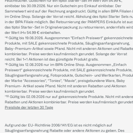
Feuchttücher. Gutschein für ein tiptoi Starter-Set im Wert von 54.99 €,
einlösbar bis 30.09.2026. Nur ein Gutschein pro Einkauf einlösbar. Der
Sammelwert wird auf der Rechnung angedruckt. Gültig in allen BIPA Filialen
im Online Shop. Solange der Vorrat reicht. Abholung des tiptoi Starter Sets n
in der BIPA Filiale möglich. Bei Retournierung der PAMPERS Einkäufe ist au
das tiptoi Starter-Set in Originalverpackung zu retournieren, andernfalls wir
der Wert iHv 54.99 € einbehalten.
*⁴ Gültig bis 19.08.2026. Ausgenommen "Einfach Preiswert" gekennzeichnete
Produkte, mit SALE gekennzeichnete Produkte, Säuglingsanfangsnahrung,
Baby-Premium-Artikel sowie Pfand. Nicht mit anderen Aktionen und Rabatt
kombinierbar. Preise werden kaufmännisch gerundet. Solange der Vorrat
reicht. Bei 1+1 Aktionen ist das günstigste Produkt gratis.
*⁸ Gültig bis 12.08.2026 nur im BIPA Online Shop. Ausgenommen „Einfach
Preiswert“ gekennzeichnete Produkte, mit SALE gekennzeichnete Produkte,
Säuglingsanfangsnahrung, Fotoprodukte, Gutschein- und Wertkarten, Produ
der Marke “Accessories“, “Tonies“, “Mavie“, preisgebundene Ware, Baby
Premium- Artikel sowie Pfand. Nicht mit anderen Rabatten und Aktionen
kombinierbar. Preise werden kaufmännisch gerundet.
*¹⁰ Gültig bis 02.09.2026 nur auf gekennzeichnete Produkte. Nicht mit ander
Rabatten und Aktionen kombinierbar. Preise werden kaufmännisch gerundet
Preisliste der letzten 30 Tage
Aufgrund der EU-Richtlinie 2006/141/EG ist es nicht möglich auf
Säuglingsanfangsnahrung Rabatte oder andere Aktionen zu geben. Des